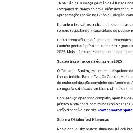
Já na Cênica, a dança germânica é tratada com
categorias de dança coletiva, além dos concu
apresentações serão no Ginásio Galegão, com el
Durante o festival, os participantes terão liv
sempre respeitando a capacidade de público p
Como premiação, os três primeiros colocados d
também ganhará prêmio em dinheiro e garantirá
2026. Mais informações sobre cadastro de coreog
Spaten traz atrações inéditas em 2025
O Camarote Spaten, espaço mais disputado da
line-up inédito. Banda Eva, Os Garotin, Mathe
da maior celebração cervejeira das Américas.
cenografia sofisticada, ambiente climatizado, t
Com serviço open food completo, open bar de c
público ainda conta com mimos como caneca tec
estão disponíveis no site
www.camarotespaten
Sobre a Oktoberfest Blumenau
Neste ano, a Oktoberfest Blumenau irá celebrar