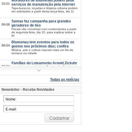
Moradores de Blumenau podem pedir
10:21
serviços de manutenção pela internet
Tapa-buracos, roçadas e limpeza urbana podem
ser solicitados a partir desta terça-feira, dia 11
Samae faz campanha para grandes
09:58
geradores de lixo
Fiscais vão conversar com comerciantes a partir
de segunda-feira, dia 10, para explicar sobre a
lei
Blumenau tem eventos para todos os
09:54
gostos nos próximos dias; confira
Música, arte e cultura marcam mais um fim de
semana na cidade
Famílias do Loteamento Arnold Zickuhr
07:34
recebem regularização dos imóveis
após 23 anos
Prefeitura entrega documentação de 18 lotes na
Velha Central; espera começou em 2003
Todas as notícias
2026/08-06/06
Newsletter - Receba Novidades
Semana da Juventude inicia na próxima
15:39
quarta-feira, dia 12: confira a
programação
Esporte, cultura, saúde e atividades de
integração estarão disponíveis em diferentes
pontos de Blumenau
Blumenau mantém IDEB nos maiores
15:07
patamares da história em 2025
Nos anos iniciais, índice sobe de 6,6 para 6,7;
nos anos finais, município mantém 5,7