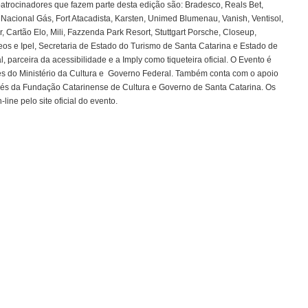
patrocinadores que fazem parte desta edição são: Bradesco, Reals Bet,
o, Nacional Gás, Fort Atacadista, Karsten, Unimed Blumenau, Vanish, Ventisol,
 Cartão Elo, Mili, Fazzenda Park Resort, Stuttgart Porsche, Closeup,
eos e Ipel, Secretaria de Estado do Turismo de Santa Catarina e Estado de
, parceira da acessibilidade e a Imply como tiqueteira oficial. O Evento é
vés do Ministério da Cultura e Governo Federal. Também conta com o apoio
avés da Fundação Catarinense de Cultura e Governo de Santa Catarina. Os
line pelo site oficial do evento.