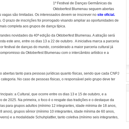
1º Festival de Danças Germânicas da
Oktoberfest Blumenau seguem abertas
e as vagas são limitadas. Os interessados devem se inscrever no
site oficial.
. O prazo de inscrições foi prorrogado visando ampliar as oportunidades de
 mais completa aos grupos de dança típica.
andes novidades da 40ª edição da Oktoberfest Blumenau. A atração será
sta este ano, entre os dias 13 a 22 de outubro. A iniciativa marca a parceria
or festival de danças do mundo, considerado a maior parceria cultural já
 compromisso da Oktoberfest Blumenau com o intercâmbio artístico e a
ão abertas tanto para pessoas jurídicas quanto físicas, sendo que cada CNPJ
ategoria. No caso de pessoas físicas, o responsável pelo grupo deve ter
incipais: a Cultural, que ocorre entre os dias 13 e 15 de outubro, e a
ro de 2025. Na primeira, o foco é o resgate das tradições e o destaque da
ias para grupos adultos (mínimo 12 integrantes, idade mínima de 18 anos,
18 anos), grupos sênior (mínimo 10 integrantes, idade mínima de 60 anos,
ens) e a modalidade Schuhplattler, tanto coletiva (mínimo seis integrantes,