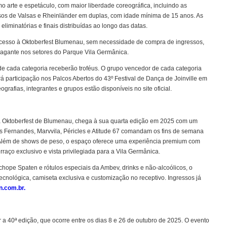
o arte e espetáculo, com maior liberdade coreográfica, incluindo as
rsos de Valsas e Rheinländer em duplas, com idade mínima de 15 anos. As
iminatórias e finais distribuídas ao longo das datas.
re acesso à Oktoberfest Blumenau, sem necessidade de compra de ingressos,
agante nos setores do Parque Vila Germânica.
e cada categoria receberão troféus. O grupo vencedor de cada categoria
 participação nos Palcos Abertos do 43º Festival de Dança de Joinville em
rafias, integrantes e grupos estão disponíveis no site oficial.
 Oktoberfest de Blumenau, chega à sua quarta edição em 2025 com um
us Fernandes, Marvvila, Péricles e Atitude 67 comandam os fins de semana
 Além de shows de peso, o espaço oferece uma experiência premium com
erraço exclusivo e vista privilegiada para a Vila Germânica.
hope Spaten e rótulos especiais da Ambev, drinks e não-alcoólicos, o
nológica, camiseta exclusiva e customização no receptivo. Ingressos já
.com.br.
 a 40ª edição, que ocorre entre os dias 8 e 26 de outubro de 2025. O evento