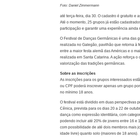
Foto: Daniel Zimmermann
até terça-feira, dia 30. O cadastro é gratuito 
Até o momento, 25 grupos já estão cadastrados
participação e garantir uma experiência ainda
O Festival de Danças Germânicas é uma das gr
realizada no Galegão, pavilhão que retorna à fe
entre a maior festa alemã das Américas e o mai
realizada em Santa Catarina. A ação reforça o
valorização das tradições germânicas.
Sobre as inscrições
As inscrições para os grupos interessados est
ou CPF poderá inscrever apenas um grupo por c
no mínimo 18 anos.
O festival está dividido em duas perspectivas pr
Cênica, prevista para os dias 20 a 22 de outub
dança como expressão identitária, com categor
podendo incluir até 20% de jovens entre 16 e 
com possibilidade de até dois membros mais jov
idade livre) quanto solo (maiores de 18 anos).