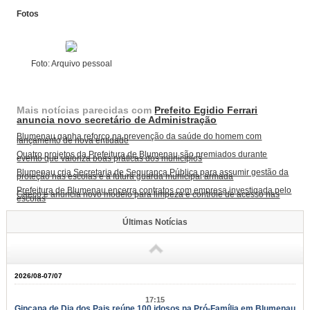
Fotos
Foto: Arquivo pessoal
Mais notícias parecidas com
Prefeito Egidio Ferrari
anuncia novo secretário de Administração
Blumenau ganha reforço na prevenção da saúde do homem com
lançamento de nova entidade
Quatro projetos da Prefeitura de Blumenau são premiados durante
evento que valoriza boas práticas dos municípios
Blumenau cria Secretaria de Segurança Pública para assumir gestão da
proteção nas escolas e a futura guarda municipal armada
Prefeitura de Blumenau encerra contratos com empresa investigada pelo
Gaeco e anuncia novo modelo para limpeza e controle de acesso nas
escolas
Últimas Notícias
2026/08-07/07
17:15
Gincana de Dia dos Pais reúne 100 idosos na Pró-Família em Blumenau