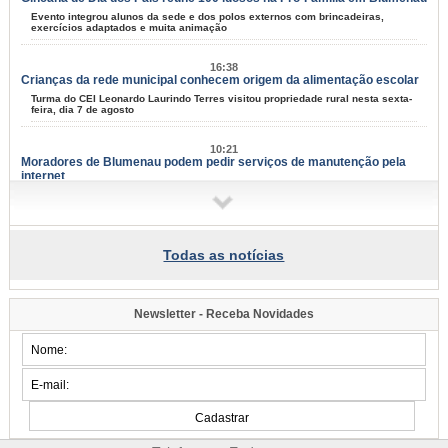
Evento integrou alunos da sede e dos polos externos com brincadeiras,
exercícios adaptados e muita animação
16:38
Crianças da rede municipal conhecem origem da alimentação escolar
Turma do CEI Leonardo Laurindo Terres visitou propriedade rural nesta sexta-
feira, dia 7 de agosto
10:21
Moradores de Blumenau podem pedir serviços de manutenção pela
internet
Tapa-buracos, roçadas e limpeza urbana podem ser solicitados a partir desta
terça-feira, dia 11
09:58
Todas as notícias
Samae faz campanha para grandes geradores de lixo
Fiscais vão conversar com comerciantes a partir de segunda-feira, dia 10,
para explicar sobre a lei
Newsletter - Receba Novidades
09:54
Blumenau tem eventos para todos os gostos nos próximos dias;
confira
Música, arte e cultura marcam mais um fim de semana na cidade
07:34
Famílias do Loteamento Arnold Zickuhr recebem regularização dos
imóveis após 23 anos