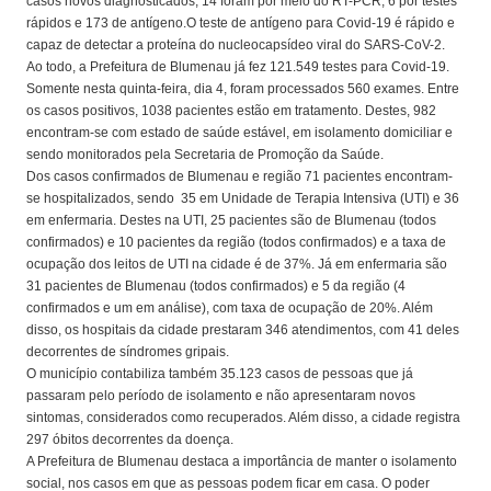
casos novos diagnosticados, 14 foram por meio do RT-PCR, 6 por testes
rápidos e 173 de antígeno.O teste de antígeno para Covid-19 é rápido e
capaz de detectar a proteína do nucleocapsídeo viral do SARS-CoV-2.
Ao todo, a Prefeitura de Blumenau já fez 121.549 testes para Covid-19.
Somente nesta quinta-feira, dia 4, foram processados 560 exames. Entre
os casos positivos, 1038 pacientes estão em tratamento. Destes, 982
encontram-se com estado de saúde estável, em isolamento domiciliar e
sendo monitorados pela Secretaria de Promoção da Saúde.
Dos casos confirmados de Blumenau e região 71 pacientes encontram-
se hospitalizados, sendo 35 em Unidade de Terapia Intensiva (UTI) e 36
em enfermaria. Destes na UTI, 25 pacientes são de Blumenau (todos
confirmados) e 10 pacientes da região (todos confirmados) e a taxa de
ocupação dos leitos de UTI na cidade é de 37%. Já em enfermaria são
31 pacientes de Blumenau (todos confirmados) e 5 da região (4
confirmados e um em análise), com taxa de ocupação de 20%. Além
disso, os hospitais da cidade prestaram 346 atendimentos, com 41 deles
decorrentes de síndromes gripais.
O município contabiliza também 35.123 casos de pessoas que já
passaram pelo período de isolamento e não apresentaram novos
sintomas, considerados como recuperados. Além disso, a cidade registra
297 óbitos decorrentes da doença.
A Prefeitura de Blumenau destaca a importância de manter o isolamento
social, nos casos em que as pessoas podem ficar em casa. O poder