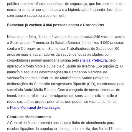
público também reforça as medidas de segurança, que incluem o uso de
máscara sempre que sair de casa e a higienização frequente das mãos,
com água e sabão ou álcool em gel.
Blumenau já vacinou 4.060 pessoas contra o Coronavírus
Nesta quarta-feira, dia 4 de fevereiro, foram aplicadas 246 vacinas, assim
a Secretaria de Promoção da Saúde (Semus) já imunizou 4.060 pessoas
contra o Coronavírus, em Blumenau. Trabalhadores de Saúde com 60
anos ou mais e trabalhadores da saúde, de todas as idades, com
comorbidades podem agendar a vacina pelo
site da Prefeitura
, pelo
aplicativo Pronto Mobile ou pelo Alô Saúde no telefone 156 (opção 2). O
município segue as determinações da Campanha Nacional de
Vacinação contra a Covid-19, do Ministério da Saúde (MS) e as
deliberações da Comissão Intergestores Bipartite (CIB), coordenada pelo
secretário André Motta Ribeiro. Com a chegada de novas remessas de
imunizante a prefeitura vai divulgando em seus canais oficiais (site e
redes sociais) os grupos prioritários que podem se vacinar conforme
o
Plano Municipal de Imunização
.
Central de Monitoramento
A Central de Monitoramento possui uma linha de atendimento para
receber ligações da população, de segunda a sexta, das 8h às 17h, por