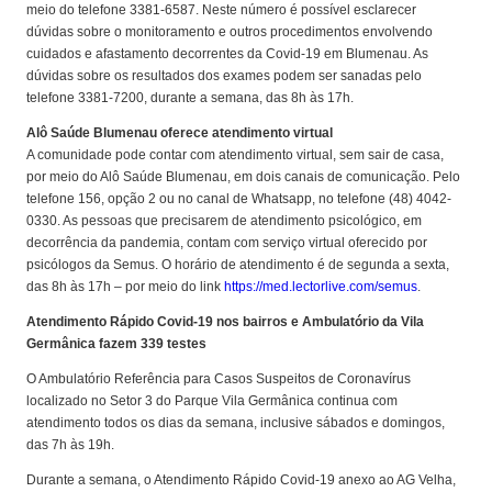
meio do telefone 3381-6587. Neste número é possível esclarecer
dúvidas sobre o monitoramento e outros procedimentos envolvendo
cuidados e afastamento decorrentes da Covid-19 em Blumenau. As
dúvidas sobre os resultados dos exames podem ser sanadas pelo
telefone 3381-7200, durante a semana, das 8h às 17h.
Alô Saúde Blumenau oferece atendimento virtual
A comunidade pode contar com atendimento virtual, sem sair de casa,
por meio do Alô Saúde Blumenau, em dois canais de comunicação. Pelo
telefone 156, opção 2 ou no canal de Whatsapp, no telefone (48) 4042-
0330. As pessoas que precisarem de atendimento psicológico, em
decorrência da pandemia, contam com serviço virtual oferecido por
psicólogos da Semus. O horário de atendimento é de segunda a sexta,
das 8h às 17h – por meio do link
https://med.lectorlive.com/semus
.
Atendimento Rápido Covid-19 nos bairros e Ambulatório da Vila
Germânica fazem 339 testes
O Ambulatório Referência para Casos Suspeitos de Coronavírus
localizado no Setor 3 do Parque Vila Germânica continua com
atendimento todos os dias da semana, inclusive sábados e domingos,
das 7h às 19h.
Durante a semana, o Atendimento Rápido Covid-19 anexo ao AG Velha,