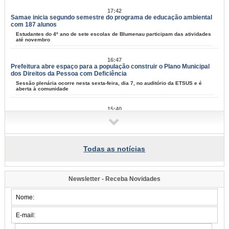
17:42
Samae inicia segundo semestre do programa de educação ambiental
com 187 alunos
Estudantes do 4º ano de sete escolas de Blumenau participam das atividades
até novembro
16:47
Prefeitura abre espaço para a população construir o Plano Municipal
dos Direitos da Pessoa com Deficiência
Sessão plenária ocorre nesta sexta-feira, dia 7, no auditório da ETSUS e é
aberta à comunidade
15:40
Programa de Iniciação ao Trabalho se aproxima de 10 mil jovens
formados em Blumenau
Nesta terça-feira, dia 4, mais 55 adolescentes se formaram na capacitação
para entrar no mercad de trabalho
Todas as notícias
15:25
Museu de Arte de Blumenau recebe grupo de mães e crianças em
visita mediada
Newsletter - Receba Novidades
Terceira Temporada de Exposições segue aberta ao público até 23 de agosto,
com entrada gratuita
13:59
Saúde de Blumenau avança com investimentos em infraestrutura,
ampliação de atendimentos e modernização dos serviços