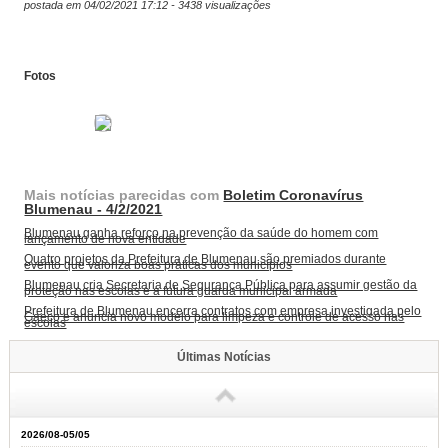
postada em 04/02/2021 17:12 - 3438 visualizações
Fotos
Mais notícias parecidas com
Boletim Coronavírus
Blumenau - 4/2/2021
Blumenau ganha reforço na prevenção da saúde do homem com
lançamento de nova entidade
Quatro projetos da Prefeitura de Blumenau são premiados durante
evento que valoriza boas práticas dos municípios
Blumenau cria Secretaria de Segurança Pública para assumir gestão da
proteção nas escolas e a futura guarda municipal armada
Prefeitura de Blumenau encerra contratos com empresa investigada pelo
Gaeco e anuncia novo modelo para limpeza e controle de acesso nas
escolas
Últimas Notícias
2026/08-05/05