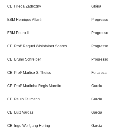
CEI Frieda Zadrozny
Glória
EBM Henrique Alfarth
Progresso
EBM Pedro II
Progresso
CEI Profª Raquel Wisintainer Soares
Progresso
CEI Bruno Schreiber
Progresso
CEI Profª Marlise S. Theiss
Fortaleza
CEI Profª Martinha Regis Moretto
Garcia
CEI Paulo Tallmann
Garcia
CEI Luiz Vargas
Garcia
CEI Ingo Wolfgang Hering
Garcia