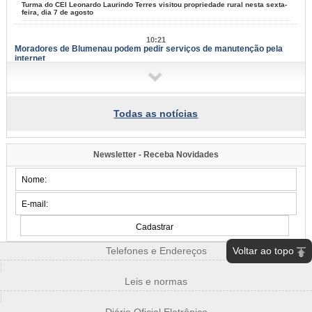
Turma do CEI Leonardo Laurindo Terres visitou propriedade rural nesta sexta-
feira, dia 7 de agosto
10:21
Moradores de Blumenau podem pedir serviços de manutenção pela
internet
Tapa-buracos, roçadas e limpeza urbana podem ser solicitados a partir desta
terça-feira, dia 11
09:58
Todas as notícias
Samae faz campanha para grandes geradores de lixo
Fiscais vão conversar com comerciantes a partir de segunda-feira, dia 10,
para explicar sobre a lei
Newsletter - Receba Novidades
09:54
Blumenau tem eventos para todos os gostos nos próximos dias;
confira
Música, arte e cultura marcam mais um fim de semana na cidade
07:34
Famílias do Loteamento Arnold Zickuhr recebem regularização dos
imóveis após 23 anos
Voltar ao topo
Telefones e Endereços
Prefeitura entrega documentação de 18 lotes na Velha Central; espera
começou em 2003
|
Leis e normas
2026/08-06/06
|
15:39