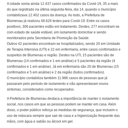
A cidade soma ainda 12.437 casos confirmados da Covid-19, 35 a mais
do que registrado na última segunda-feira, dia 14, quando o município
contabilizava 12.402 casos da doença. Ao todo, a Prefeitura de
Blumenau já realizou 48.626 testes para Covid-19. Entre os casos
positivos, 306 pacientes estão em tratamento. Destes, 277 encontram-se
com estado de saúde estável, em isolamento domiciliar e sendo
monitorados pela Secretaria de Promoção da Saúde.
Outros 42 pacientes encontram-se hospitalizados, sendo 20 em Unidade
de Terapia Intensiva (UTI) e 22 em enfermaria, entre casos confirmados e
suspeitos de Blumenau e região. Destes na UTI, 15 pacientes são de
Blumenau (14 confirmados e 1 em análise) e 5 pacientes da região (4
confirmados e 1 em análise). Já em enfermaria são 20 de Blumenau (15
confirmados e 5 em análise) e 2 da região (todos confirmados).
O município contabiliza também 11.986 casos de pessoas que já
passaram pelo período de isolamento e não apresentaram novos
sintomas, considerados como recuperados.
A Prefeitura de Blumenau destaca a importância de manter o isolamento
social, nos casos em que as pessoas podem se manter em casa. Além
disso, o poder público reforça as medidas de segurança, que incluem o
uso de máscara sempre que sair de casa e a higienização frequente das
mãos, com água e sabão ou álcool em gel.