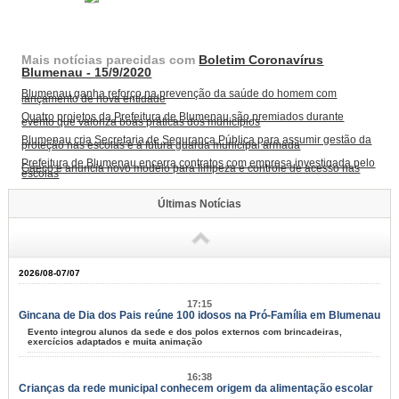
Mais notícias parecidas com
Boletim Coronavírus
Blumenau - 15/9/2020
Blumenau ganha reforço na prevenção da saúde do homem com
lançamento de nova entidade
Quatro projetos da Prefeitura de Blumenau são premiados durante
evento que valoriza boas práticas dos municípios
Blumenau cria Secretaria de Segurança Pública para assumir gestão da
proteção nas escolas e a futura guarda municipal armada
Prefeitura de Blumenau encerra contratos com empresa investigada pelo
Gaeco e anuncia novo modelo para limpeza e controle de acesso nas
escolas
Últimas Notícias
2026/08-07/07
17:15
Gincana de Dia dos Pais reúne 100 idosos na Pró-Família em Blumenau
Evento integrou alunos da sede e dos polos externos com brincadeiras,
exercícios adaptados e muita animação
16:38
Crianças da rede municipal conhecem origem da alimentação escolar