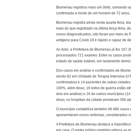
Blumenau registrou mais um óbito, somando ago
confirmada a morte de um homem de 72 anos, q
Blumenau registra ainda nesta quarta-feira, di
mais do que registrado na última terça-feira, 
novos diagnosticados, oito foram por meio do R
antígeno para Covid-19 é rápido e capaz de de
Ao todo, a Prefeitura de Blumenau já fez 167.3
processados 721 exames. Entre os casos posit
estado de saúde estável, em isolamento domic
Dos casos em análise e confirmados de Blumen
sendo 82 em Unidade de Terapia Intensiva (UT
confirmados) e 14 pacientes de outras cidades
100%, além disso, 16 leitos de guerra estão a
dois em análise) e 16 de outros municípios (1
disso, os hospitais da cidade prestaram 356 a
O município contabiliza também 48.480 casos 
apresentaram novos sintomas, considerados 
A Prefeitura de Blumenau destaca a importânci
em casa. O poder público também reforça as 