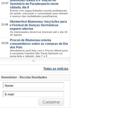
Blumenau realiza a 4ª edição do
13:47
Seminário do Paradesporto neste
sábado, dia 8
Evento com vagas limitadas reunirá profissionais
da saúde, educação e comunidade para debater
o avanço das modalidades paralímpicas
Oktoberfest Blumenau: inscrições para
11:08
o Festival de Danças Germânicas
seguem abertas
Os interessados devem se inscrever até o dia 18
de agosto
Procon de Blumenau orienta
10:25
consumidores sobre as compras do Dia
dos Pais
Atendimento será feito com o Procon Móvel junto
à escadaria Catedral São Paulo Apóstolo na
sexta-feira e sábado, dias 7 e 8
Praça do Empreendedor capacita MEIs
08:30
para oportunidades de prestação de
serviços ao poder público
Todas as notícias
Atendimento do Contrata+ vai até sexta-feira, dia
7, e conecta pequenos negócios ao mercado de
Newsletter - Receba Novidades
compras públicas
2026/08-05/05
Samae inicia segundo semestre do
17:42
programa de educação ambiental com
187 alunos
Estudantes do 4º ano de sete escolas de
Blumenau participam das atividades até
novembro
Prefeitura abre espaço para a
16:47
população construir o Plano Municipal