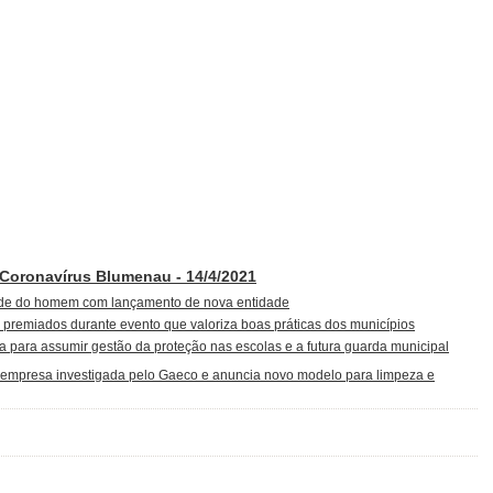
 Coronavírus Blumenau - 14/4/2021
úde do homem com lançamento de nova entidade
 premiados durante evento que valoriza boas práticas dos municípios
 para assumir gestão da proteção nas escolas e a futura guarda municipal
 empresa investigada pelo Gaeco e anuncia novo modelo para limpeza e