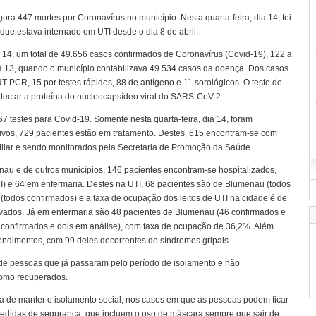
ra 447 mortes por Coronavírus no município. Nesta quarta-feira, dia 14, foi
ue estava internado em UTI desde o dia 8 de abril.
a 14, um total de 49.656 casos confirmados de Coronavírus (Covid-19), 122 a
dia 13, quando o município contabilizava 49.534 casos da doença. Dos casos
T-PCR, 15 por testes rápidos, 88 de antígeno e 11 sorológicos. O teste de
tectar a proteína do nucleocapsídeo viral do SARS-CoV-2.
67 testes para Covid-19. Somente nesta quarta-feira, dia 14, foram
ivos, 729 pacientes estão em tratamento. Destes, 615 encontram-se com
iliar e sendo monitorados pela Secretaria de Promoção da Saúde.
au e de outros municípios, 146 pacientes encontram-se hospitalizados,
I) e 64 em enfermaria. Destes na UTI, 68 pacientes são de Blumenau (todos
 (todos confirmados) e a taxa de ocupação dos leitos de UTI na cidade é de
tivados. Já em enfermaria são 48 pacientes de Blumenau (46 confirmados e
4 confirmados e dois em análise), com taxa de ocupação de 36,2%. Além
tendimentos, com 99 deles decorrentes de síndromes gripais.
de pessoas que já passaram pelo período de isolamento e não
como recuperados.
a de manter o isolamento social, nos casos em que as pessoas podem ficar
medidas de segurança, que incluem o uso de máscara sempre que sair de