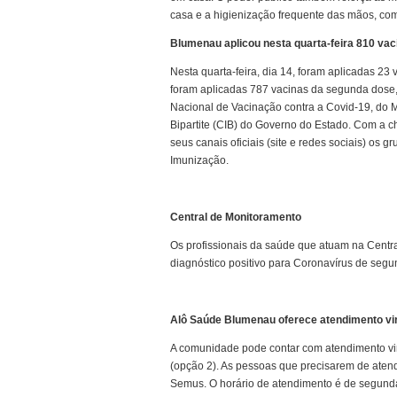
casa e a higienização frequente das mãos, co
Blumenau aplicou nesta quarta-feira 810 vaci
Nesta quarta-feira, dia 14, foram aplicadas 
foram aplicadas 787 vacinas da segunda dose
Nacional de Vacinação contra a Covid-19, do M
Bipartite (CIB) do Governo do Estado. Com a 
seus canais oficiais (site e redes sociais) os 
Imunização.
Central de Monitoramento
Os profissionais da saúde que atuam na Centr
diagnóstico positivo para Coronavírus de segun
Alô Saúde Blumenau oferece atendimento vir
A comunidade pode contar com atendimento vir
(opção 2). As pessoas que precisarem de atend
Semus. O horário de atendimento é de segunda 