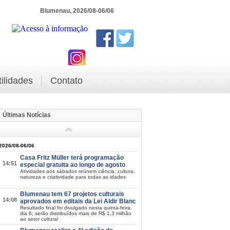
Blumenau, 2026/08-06/06
tilidades
Contato
Últimas Notícias
2026/08-06/06
Casa Fritz Müller terá programação
14:51
especial gratuita ao longo de agosto
Atividades aos sábados reúnem ciência, cultura,
natureza e criatividade para todas as idades
Blumenau tem 67 projetos culturais
14:08
aprovados em editais da Lei Aldir Blanc
Resultado final foi divulgado nesta quinta-feira,
dia 6; serão distribuídos mais de R$ 1,3 milhão
ao setor cultural