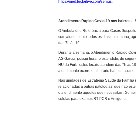
https://med.lectorlive.com/semus
.
Atendimento Rápido Covid-19 nos bairros e 
O Ambulatório Referência para Casos Suspeito
com atendimento todos os dias da semana, ag
das 7h às 19h.
Durante a semana, o Atendimento Rápido Covid
AG Garcia, possui horário estendido, de segu
HU da Furb, estes locais atendem das 7h às 1
atendimento ocorre em horário habitual, somen
Nas unidades de Estratégia Saúde da Família (
relacionadas a outras patologias, que não este
o atendimento àqueles que necessitam. Somente
coletas para exames RT-PCR e Antígeno.