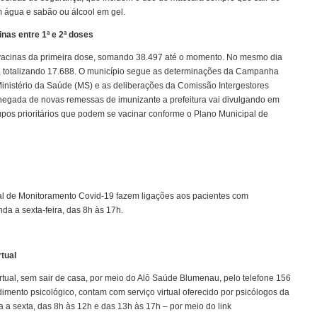
m água e sabão ou álcool em gel.
nas entre 1ª e 2ª doses
23 vacinas da primeira dose, somando 38.497 até o momento. No mesmo dia
, totalizando 17.688. O município segue as determinações da Campanha
inistério da Saúde (MS) e as deliberações da Comissão Intergestores
chegada de novas remessas de imunizante a prefeitura vai divulgando em
grupos prioritários que podem se vacinar conforme o Plano Municipal de
al de Monitoramento Covid-19 fazem ligações aos pacientes com
da a sexta-feira, das 8h às 17h.
tual
tual, sem sair de casa, por meio do Alô Saúde Blumenau, pelo telefone 156
imento psicológico, contam com serviço virtual oferecido por psicólogos da
a sexta, das 8h às 12h e das 13h às 17h – por meio do link