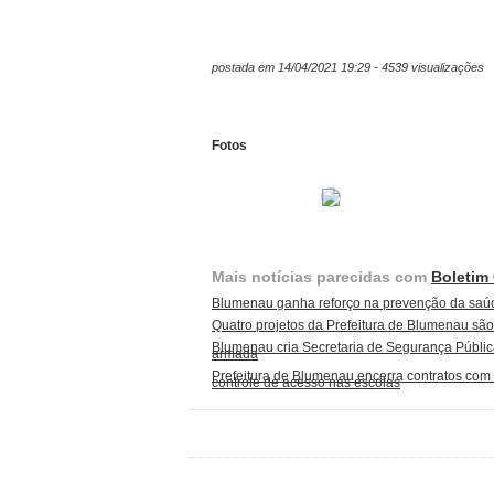
postada em 14/04/2021 19:29 - 4539 visualizações
Fotos
Mais notícias parecidas com
Boletim
Blumenau ganha reforço na prevenção da sa
Quatro projetos da Prefeitura de Blumenau são
Blumenau cria Secretaria de Segurança Pública
armada
Prefeitura de Blumenau encerra contratos com
controle de acesso nas escolas