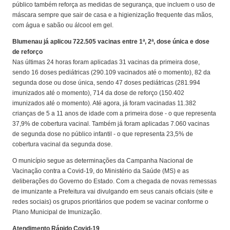
público também reforça as medidas de segurança, que incluem o uso de
máscara sempre que sair de casa e a higienização frequente das mãos,
com água e sabão ou álcool em gel.
Blumenau já aplicou 722.505 vacinas entre 1ª, 2ª, dose única e dose
de reforço
Nas últimas 24 horas foram aplicadas 31 vacinas da primeira dose,
sendo 16 doses pediátricas (290.109 vacinados até o momento), 82 da
segunda dose ou dose única, sendo 47 doses pediátricas (281.994
imunizados até o momento), 714 da dose de reforço (150.402
imunizados até o momento). Até agora, já foram vacinadas 11.382
crianças de 5 a 11 anos de idade com a primeira dose - o que representa
37,9% de cobertura vacinal. Também já foram aplicadas 7.060 vacinas
de segunda dose no público infantil - o que representa 23,5% de
cobertura vacinal da segunda dose.
O município segue as determinações da Campanha Nacional de
Vacinação contra a Covid-19, do Ministério da Saúde (MS) e as
deliberações do Governo do Estado. Com a chegada de novas remessas
de imunizante a Prefeitura vai divulgando em seus canais oficiais (site e
redes sociais) os grupos prioritários que podem se vacinar conforme o
Plano Municipal de Imunização.
Atendimento Rápido Covid-19