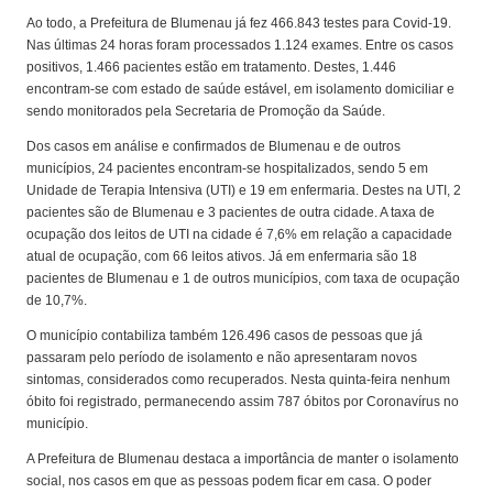
Ao todo, a Prefeitura de Blumenau já fez 466.843 testes para Covid-19.
Nas últimas 24 horas foram processados 1.124 exames. Entre os casos
positivos, 1.466 pacientes estão em tratamento. Destes, 1.446
encontram-se com estado de saúde estável, em isolamento domiciliar e
sendo monitorados pela Secretaria de Promoção da Saúde.
Dos casos em análise e confirmados de Blumenau e de outros
municípios, 24 pacientes encontram-se hospitalizados, sendo 5 em
Unidade de Terapia Intensiva (UTI) e 19 em enfermaria. Destes na UTI, 2
pacientes são de Blumenau e 3 pacientes de outra cidade. A taxa de
ocupação dos leitos de UTI na cidade é 7,6% em relação a capacidade
atual de ocupação, com 66 leitos ativos. Já em enfermaria são 18
pacientes de Blumenau e 1 de outros municípios, com taxa de ocupação
de 10,7%.
O município contabiliza também 126.496 casos de pessoas que já
passaram pelo período de isolamento e não apresentaram novos
sintomas, considerados como recuperados. Nesta quinta-feira nenhum
óbito foi registrado, permanecendo assim 787 óbitos por Coronavírus no
município.
A Prefeitura de Blumenau destaca a importância de manter o isolamento
social, nos casos em que as pessoas podem ficar em casa. O poder