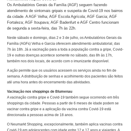
Os Ambulatórios Gerais da Família (AGF) seguem fazendo
atendimento de sintomais gripais e suspeita de Covid-19 nos bairros
da cidade. A AGF Velha; AGF Escola Agrícola; AGF Garcia; AGF
Fortaleza; AGF Itoupava; AGF Badenfurt e AGF Centro funcionam
de segunda a sexta-feira, das 7h às 22h.
Neste sábado e domingo, dias 2 e 3 de julho, os Ambulatórios Gerais da
Família (AGFs) Velha e Garcia oferecem atendimento ambulatorial, das
7h às 18h. Já a vacinação para a toda a população contra a gripe, Covid-
19 e outras doenças acontece somente no sábado, das 8h às 17h,
também nos dois locais, de acordo com o imunizante disponível.
A ação permite que os usuários acessem os serviços ainda no fim de
semana. A distribuição de senhas e acolhimento dos pacientes são feitos
até uma hora antes do encerramento das atividades.
Vacinação nos shoppings de Blumenau
A vacinação contra gripe e Covid-19 também segue ocorrendo em três
shoppings da cidade. Pessoas a partir de 6 meses de idade podem se
vacinar contra gripe e a aplicação da vacina contra Covid-19 está
direcionada a pessoas acima de 18 anos.
O Neumarkt Shopping, excepcionalmente, também aplica vacinas contra
Covid-19 em adolescentes com idade entre 12 e 17 anos e viajantes. A