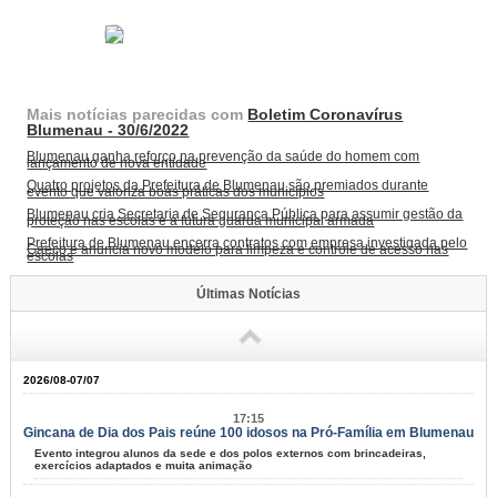
Mais notícias parecidas com
Boletim Coronavírus
Blumenau - 30/6/2022
Blumenau ganha reforço na prevenção da saúde do homem com
lançamento de nova entidade
Quatro projetos da Prefeitura de Blumenau são premiados durante
evento que valoriza boas práticas dos municípios
Blumenau cria Secretaria de Segurança Pública para assumir gestão da
proteção nas escolas e a futura guarda municipal armada
Prefeitura de Blumenau encerra contratos com empresa investigada pelo
Gaeco e anuncia novo modelo para limpeza e controle de acesso nas
escolas
Últimas Notícias
2026/08-07/07
17:15
Gincana de Dia dos Pais reúne 100 idosos na Pró-Família em Blumenau
Evento integrou alunos da sede e dos polos externos com brincadeiras,
exercícios adaptados e muita animação