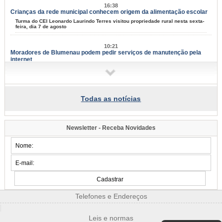
16:38
Crianças da rede municipal conhecem origem da alimentação escolar
Turma do CEI Leonardo Laurindo Terres visitou propriedade rural nesta sexta-
feira, dia 7 de agosto
10:21
Moradores de Blumenau podem pedir serviços de manutenção pela
internet
Tapa-buracos, roçadas e limpeza urbana podem ser solicitados a partir desta
terça-feira, dia 11
09:58
Todas as notícias
Samae faz campanha para grandes geradores de lixo
Fiscais vão conversar com comerciantes a partir de segunda-feira, dia 10,
para explicar sobre a lei
Newsletter - Receba Novidades
09:54
Blumenau tem eventos para todos os gostos nos próximos dias;
confira
Música, arte e cultura marcam mais um fim de semana na cidade
07:34
Famílias do Loteamento Arnold Zickuhr recebem regularização dos
imóveis após 23 anos
Telefones e Endereços
Prefeitura entrega documentação de 18 lotes na Velha Central; espera
começou em 2003
|
Leis e normas
2026/08-06/06