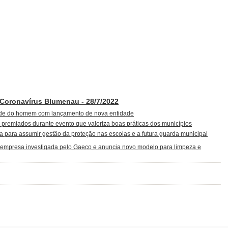
 Coronavírus Blumenau - 28/7/2022
úde do homem com lançamento de nova entidade
 premiados durante evento que valoriza boas práticas dos municípios
 para assumir gestão da proteção nas escolas e a futura guarda municipal
 empresa investigada pelo Gaeco e anuncia novo modelo para limpeza e