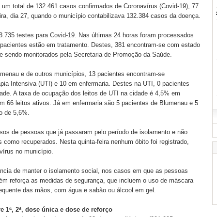
8, um total de 132.461 casos confirmados de Coronavírus (Covid-19), 77
eira, dia 27, quando o município contabilizava 132.384 casos da doença.
83.735 testes para Covid-19. Nas últimas 24 horas foram processados
 pacientes estão em tratamento. Destes, 381 encontram-se com estado
r e sendo monitorados pela Secretaria de Promoção da Saúde.
menau e de outros municípios, 13 pacientes encontram-se
pia Intensiva (UTI) e 10 em enfermaria. Destes na UTI, 0 pacientes
dade. A taxa de ocupação dos leitos de UTI na cidade é 4,5% em
m 66 leitos ativos. Já em enfermaria são 5 pacientes de Blumenau e 5
o de 5,6%.
sos de pessoas que já passaram pelo período de isolamento e não
como recuperados. Nesta quinta-feira nenhum óbito foi registrado,
írus no município.
ância de manter o isolamento social, nos casos em que as pessoas
ém reforça as medidas de segurança, que incluem o uso de máscara
requente das mãos, com água e sabão ou álcool em gel.
e 1ª, 2ª, dose única e dose de reforço