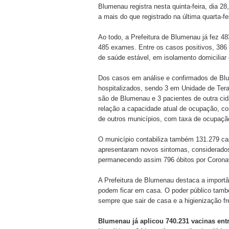
Blumenau registra nesta quinta-feira, dia 2
a mais do que registrado na última quarta-f
Ao todo, a Prefeitura de Blumenau já fez 4
485 exames. Entre os casos positivos, 386
de saúde estável, em isolamento domicilia
Dos casos em análise e confirmados de Blu
hospitalizados, sendo 3 em Unidade de Tera
são de Blumenau e 3 pacientes de outra ci
relação a capacidade atual de ocupação, co
de outros municípios, com taxa de ocupaçã
O município contabiliza também 131.279 ca
apresentaram novos sintomas, considerados 
permanecendo assim 796 óbitos por Coronav
A Prefeitura de Blumenau destaca a import
podem ficar em casa. O poder público tamb
sempre que sair de casa e a higienização f
Blumenau já aplicou 740.231 vacinas entr