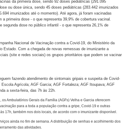
acinas da primeira dose, sendo 92 doses pediátricas (291.095
ose ou dose única, sendo 45 doses pediátricas (283.442 imunizados
5.694 imunizados até o momento). Até agora, já foram vacinadas
 a primeira dose - o que representa 39,9% de cobertura vacinal.
 segunda dose no público infantil - o que representa 26,1% de
panha Nacional de Vacinação contra a Covid-19, do Ministério da
do Estado. Com a chegada de novas remessas de imunizante a
ciais (site e redes sociais) os grupos prioritários que podem se vacinar
eguem fazendo atendimento de sintomais gripais e suspeita de Covid-
F Escola Agrícola; AGF Garcia; AGF Fortaleza; AGF Itoupava; AGF
a a sexta-feira, das 7h às 22h.
, os Ambulatórios Gerais da Família (AGFs) Velha e Garcia oferecem
vacinação para a toda a população contra a gripe, Covid-19 e outras
s 17h, também nos dois locais, de acordo com o imunizante disponível.
viços ainda no fim de semana. A distribuição de senhas e acolhimento dos
cerramento das atividades.