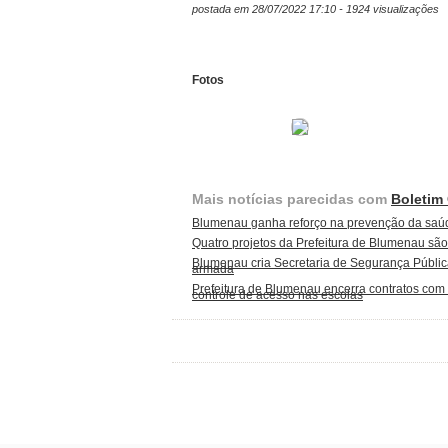
postada em 28/07/2022 17:10 - 1924 visualizações
Fotos
Mais notícias parecidas com
Boletim
Blumenau ganha reforço na prevenção da sa
Quatro projetos da Prefeitura de Blumenau são
Blumenau cria Secretaria de Segurança Pública
armada
Prefeitura de Blumenau encerra contratos com
controle de acesso nas escolas