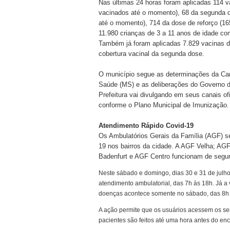
Nas últimas 24 horas foram aplicadas 114 v
vacinados até o momento), 68 da segunda d
até o momento), 714 da dose de reforço (16
11.980 crianças de 3 a 11 anos de idade com
Também já foram aplicadas 7.829 vacinas de
cobertura vacinal da segunda dose.
O município segue as determinações da Cam
Saúde (MS) e as deliberações do Governo 
Prefeitura vai divulgando em seus canais ofi
conforme o Plano Municipal de Imunização.
Atendimento Rápido Covid-19
Os Ambulatórios Gerais da Família (AGF) s
19 nos bairros da cidade. A AGF Velha; AG
Badenfurt e AGF Centro funcionam de segund
Neste sábado e domingo, dias 30 e 31 de julho
atendimento ambulatorial, das 7h às 18h. Já a 
doenças acontece somente no sábado, das 8h à
A ação permite que os usuários acessem os ser
pacientes são feitos até uma hora antes do en