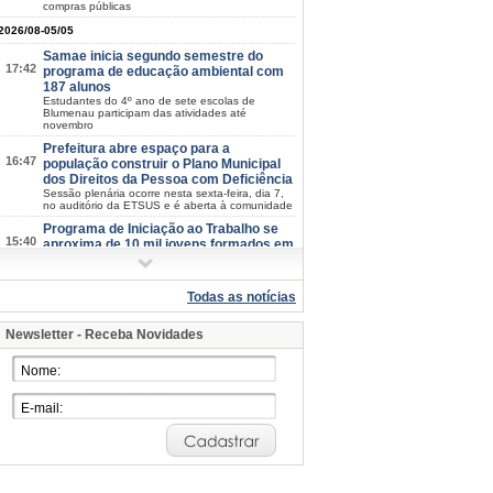
compras públicas
2026/08-05/05
Samae inicia segundo semestre do
17:42
programa de educação ambiental com
187 alunos
Estudantes do 4º ano de sete escolas de
Blumenau participam das atividades até
novembro
Prefeitura abre espaço para a
16:47
população construir o Plano Municipal
dos Direitos da Pessoa com Deficiência
Sessão plenária ocorre nesta sexta-feira, dia 7,
no auditório da ETSUS e é aberta à comunidade
Programa de Iniciação ao Trabalho se
15:40
aproxima de 10 mil jovens formados em
Blumenau
Nesta terça-feira, dia 4, mais 55 adolescentes se
formaram na capacitação para entrar no mercad
Todas as notícias
de trabalho
Museu de Arte de Blumenau recebe
15:25
Newsletter - Receba Novidades
grupo de mães e crianças em visita
mediada
Terceira Temporada de Exposições segue aberta
ao público até 23 de agosto, com entrada
gratuita
Saúde de Blumenau avança com
13:59
investimentos em infraestrutura,
ampliação de atendimentos e
modernização dos serviços
Balanço dos últimos quatro meses foi
apresentando pelo secretário de Promoção da