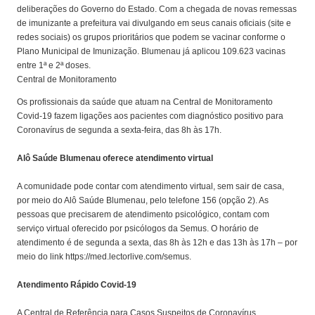
deliberações do Governo do Estado. Com a chegada de novas remessas
de imunizante a prefeitura vai divulgando em seus canais oficiais (site e
redes sociais) os grupos prioritários que podem se vacinar conforme o
Plano Municipal de Imunização. Blumenau já aplicou 109.623 vacinas
entre 1ª e 2ª doses.
Central de Monitoramento
Os profissionais da saúde que atuam na Central de Monitoramento
Covid-19 fazem ligações aos pacientes com diagnóstico positivo para
Coronavírus de segunda a sexta-feira, das 8h às 17h.
Alô Saúde Blumenau oferece atendimento virtual
A comunidade pode contar com atendimento virtual, sem sair de casa,
por meio do Alô Saúde Blumenau, pelo telefone 156 (opção 2). As
pessoas que precisarem de atendimento psicológico, contam com
serviço virtual oferecido por psicólogos da Semus. O horário de
atendimento é de segunda a sexta, das 8h às 12h e das 13h às 17h – por
meio do link https://med.lectorlive.com/semus.
Atendimento Rápido Covid-19
A Central de Referência para Casos Suspeitos de Coronavírus,