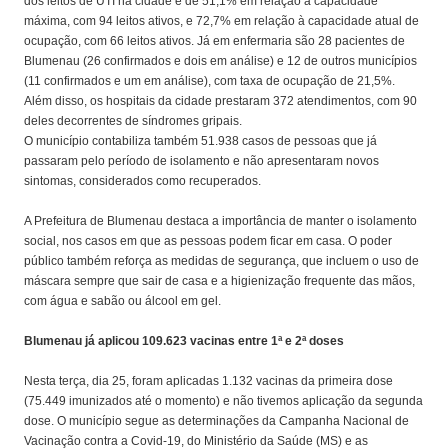
dos leitos de UTI na cidade é de 51,1% em relação à capacidade
máxima, com 94 leitos ativos, e 72,7% em relação à capacidade atual de
ocupação, com 66 leitos ativos. Já em enfermaria são 28 pacientes de
Blumenau (26 confirmados e dois em análise) e 12 de outros municípios
(11 confirmados e um em análise), com taxa de ocupação de 21,5%.
Além disso, os hospitais da cidade prestaram 372 atendimentos, com 90
deles decorrentes de síndromes gripais.
O município contabiliza também 51.938 casos de pessoas que já
passaram pelo período de isolamento e não apresentaram novos
sintomas, considerados como recuperados.
A Prefeitura de Blumenau destaca a importância de manter o isolamento
social, nos casos em que as pessoas podem ficar em casa. O poder
público também reforça as medidas de segurança, que incluem o uso de
máscara sempre que sair de casa e a higienização frequente das mãos,
com água e sabão ou álcool em gel.
Blumenau já aplicou 109.623 vacinas entre 1ª e 2ª doses
Nesta terça, dia 25, foram aplicadas 1.132 vacinas da primeira dose
(75.449 imunizados até o momento) e não tivemos aplicação da segunda
dose. O município segue as determinações da Campanha Nacional de
Vacinação contra a Covid-19, do Ministério da Saúde (MS) e as