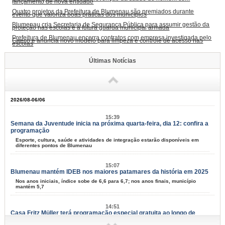
lançamento de nova entidade
Quatro projetos da Prefeitura de Blumenau são premiados durante
evento que valoriza boas práticas dos municípios
Blumenau cria Secretaria de Segurança Pública para assumir gestão da
proteção nas escolas e a futura guarda municipal armada
Prefeitura de Blumenau encerra contratos com empresa investigada pelo
Gaeco e anuncia novo modelo para limpeza e controle de acesso nas
escolas
Últimas Notícias
2026/08-06/06
15:39
Semana da Juventude inicia na próxima quarta-feira, dia 12: confira a
programação
Esporte, cultura, saúde e atividades de integração estarão disponíveis em
diferentes pontos de Blumenau
15:07
Blumenau mantém IDEB nos maiores patamares da história em 2025
Nos anos iniciais, índice sobe de 6,6 para 6,7; nos anos finais, município
mantém 5,7
14:51
Casa Fritz Müller terá programação especial gratuita ao longo de
agosto