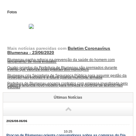
Fotos
Mais notícias parecidas com
Boletim Coronavírus
Blumenau - 23/06/2020
Blumenau ganha reforço na prevenção da saúde do homem com
lançamento de nova entidade
Quatro projetos da Prefeitura de Blumenau são premiados durante
evento que valoriza boas práticas dos municípios
Blumenau cria Secretaria de Segurança Pública para assumir gestão da
proteção nas escolas e a futura guarda municipal armada
Prefeitura de Blumenau encerra contratos com empresa investigada pelo
Gaeco e anuncia novo modelo para limpeza e controle de acesso nas
escolas
Últimas Notícias
2026/08-06/06
10:25
Procon de Blumenau orienta consumidores sobre as compras do Dia