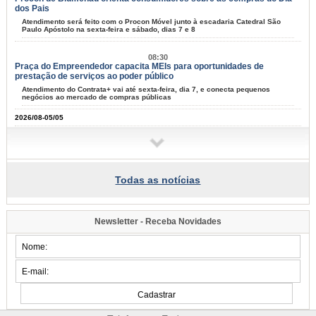
dos Pais
Atendimento será feito com o Procon Móvel junto à escadaria Catedral São
Paulo Apóstolo na sexta-feira e sábado, dias 7 e 8
08:30
Praça do Empreendedor capacita MEIs para oportunidades de
prestação de serviços ao poder público
Atendimento do Contrata+ vai até sexta-feira, dia 7, e conecta pequenos
negócios ao mercado de compras públicas
2026/08-05/05
17:42
Samae inicia segundo semestre do programa de educação ambiental
com 187 alunos
Estudantes do 4º ano de sete escolas de Blumenau participam das atividades
Todas as notícias
até novembro
16:47
Prefeitura abre espaço para a população construir o Plano Municipal
Newsletter - Receba Novidades
dos Direitos da Pessoa com Deficiência
Sessão plenária ocorre nesta sexta-feira, dia 7, no auditório da ETSUS e é
aberta à comunidade
15:40
Programa de Iniciação ao Trabalho se aproxima de 10 mil jovens
formados em Blumenau
Nesta terça-feira, dia 4, mais 55 adolescentes se formaram na capacitação