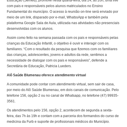
Educação (Semed), promove nesta quarta-feira, dia 24, às 20h, uma live
com pais e responsáveis pelos alunos matriculados no Ensino
Fundamental do município. O acesso à reunião on-line será enviado por
meio de um link, disparado por e-mail, WhatssApp e também pela
plataforma Google Sala de Aula, utilizada nas atividades não presenciais
desenvolvidas com os alunos.
Assim como feito na semana passada com os pais e responsáveis pelas
crianças da Educação Infantil, o objetivo é ouvir e interagir com os
familiares. “Com o resultado da pesquisa que fizemos com os familiares
das crianças, adolescentes, jovens e adultos da rede, sentimos a
necessidade de dialogar com os pais e responsáveis”, defende a
Secretária de Educação, Patricia Lueders.
Alô Saúde Blumenau oferece atendimento virtual
A comunidade pode contar com atendimento virtual, sem sair de casa,
por meio do Alô Saúde Blumenau, em dois canais de comunicação. Pelo
telefone 156, opção 2 ou no canal de Whatsapp, no telefone (47) 99935-
3561.
Os atendimentos pelo 156, opção 2, acontecem de segunda a sexta-
feira, das 7h às 19h e contam com a parceria dos formandos do curso de
medicina da Furb e suporte de profissionais médicos do Município.