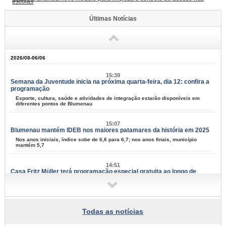
escolas
Últimas Notícias
2026/08-06/06
15:39
Semana da Juventude inicia na próxima quarta-feira, dia 12: confira a
programação
Esporte, cultura, saúde e atividades de integração estarão disponíveis em
diferentes pontos de Blumenau
15:07
Blumenau mantém IDEB nos maiores patamares da história em 2025
Nos anos iniciais, índice sobe de 6,6 para 6,7; nos anos finais, município
mantém 5,7
14:51
Casa Fritz Müller terá programação especial gratuita ao longo de
agosto
Atividades aos sábados reúnem ciência, cultura, natureza e criatividade para
todas as idades
Todas as notícias
14:08
Blumenau tem 67 projetos culturais aprovados em editais da Lei Aldir