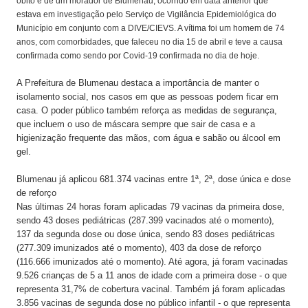
óbito é de um morador de Blumenau, ocorrido em data anterior que
estava em investigação pelo Serviço de Vigilância Epidemiológica do
Município em conjunto com a DIVE/CIEVS. A vítima foi um homem de 74
anos, com comorbidades, que faleceu no dia 15 de abril e teve a causa
confirmada como sendo por Covid-19 confirmada no dia de hoje.
A Prefeitura de Blumenau destaca a importância de manter o
isolamento social, nos casos em que as pessoas podem ficar em
casa. O poder público também reforça as medidas de segurança,
que incluem o uso de máscara sempre que sair de casa e a
higienização frequente das mãos, com água e sabão ou álcool em
gel.
Blumenau já aplicou 681.374 vacinas entre 1ª, 2ª, dose única e dose
de reforço
Nas últimas 24 horas foram aplicadas 79 vacinas da primeira dose,
sendo 43 doses pediátricas (287.399 vacinados até o momento),
137 da segunda dose ou dose única, sendo 83 doses pediátricas
(277.309 imunizados até o momento), 403 da dose de reforço
(116.666 imunizados até o momento). Até agora, já foram vacinadas
9.526 crianças de 5 a 11 anos de idade com a primeira dose - o que
representa 31,7% de cobertura vacinal. Também já foram aplicadas
3.856 vacinas de segunda dose no público infantil - o que representa