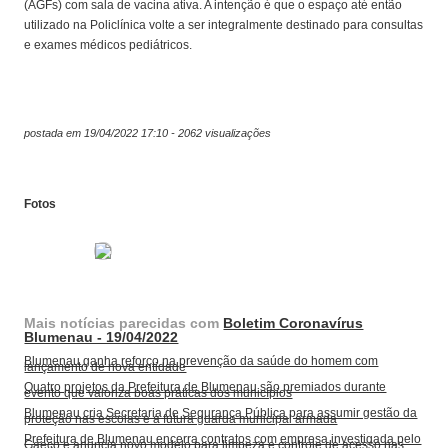
(AGFs) com sala de vacina ativa. A intenção é que o espaço até então
utilizado na Policlínica volte a ser integralmente destinado para consultas
e exames médicos pediátricos.
postada em 19/04/2022 17:10 - 2062 visualizações
Fotos
Mais notícias parecidas com
Boletim Coronavírus
Blumenau - 19/04/2022
Blumenau ganha reforço na prevenção da saúde do homem com
lançamento de nova entidade
Quatro projetos da Prefeitura de Blumenau são premiados durante
evento que valoriza boas práticas dos municípios
Blumenau cria Secretaria de Segurança Pública para assumir gestão da
proteção nas escolas e a futura guarda municipal armada
Prefeitura de Blumenau encerra contratos com empresa investigada pelo
Gaeco e anuncia novo modelo para limpeza e controle de acesso nas