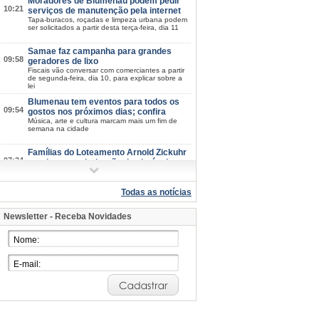
Moradores de Blumenau podem pedir
10:21
serviços de manutenção pela internet
Tapa-buracos, roçadas e limpeza urbana podem
ser solicitados a partir desta terça-feira, dia 11
Samae faz campanha para grandes
09:58
geradores de lixo
Fiscais vão conversar com comerciantes a partir
de segunda-feira, dia 10, para explicar sobre a
lei
Blumenau tem eventos para todos os
09:54
gostos nos próximos dias; confira
Música, arte e cultura marcam mais um fim de
semana na cidade
Famílias do Loteamento Arnold Zickuhr
07:34
recebem regularização dos imóveis
após 23 anos
Prefeitura entrega documentação de 18 lotes na
Velha Central; espera começou em 2003
Todas as notícias
2026/08-06/06
Newsletter - Receba Novidades
Semana da Juventude inicia na próxima
15:39
quarta-feira, dia 12: confira a
programação
Esporte, cultura, saúde e atividades de
integração estarão disponíveis em diferentes
pontos de Blumenau
Blumenau mantém IDEB nos maiores
15:07
patamares da história em 2025
Nos anos iniciais, índice sobe de 6,6 para 6,7;
nos anos finais, município mantém 5,7