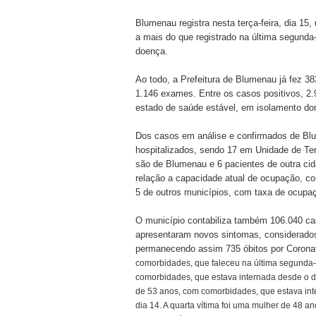
Blumenau registra nesta terça-feira, dia 15
a mais do que registrado na última segunda-
doença.
Ao todo, a Prefeitura de Blumenau já fez 3
1.146 exames. Entre os casos positivos, 2
estado de saúde estável, em isolamento do
Dos casos em análise e confirmados de Blu
hospitalizados, sendo 17 em Unidade de Ter
são de Blumenau e 6 pacientes de outra ci
relação a capacidade atual de ocupação, co
5 de outros municípios, com taxa de ocupa
O município contabiliza também 106.040 ca
apresentaram novos sintomas, considerados 
permanecendo assim 735 óbitos por Corona
comorbidades, que faleceu na última segunda-f
comorbidades, que estava internada desde o dia
de 53 anos, com comorbidades, que estava inte
dia 14. A quarta vítima foi uma mulher de 48 a