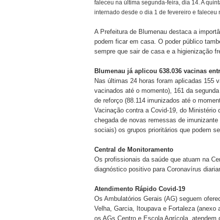
faleceu na última segunda-feira, dia 14. A qu
internado desde o dia 1 de fevereiro e faleceu n
A Prefeitura de Blumenau destaca a import
podem ficar em casa. O poder público tamb
sempre que sair de casa e a higienização f
Blumenau já aplicou 638.036 vacinas entr
Nas últimas 24 horas foram aplicadas 155 v
vacinados até o momento), 161 da segunda
de reforço (88.114 imunizados até o momen
Vacinação contra a Covid-19, do Ministéri
chegada de novas remessas de imunizante a 
sociais) os grupos prioritários que podem 
Central de Monitoramento
Os profissionais da saúde que atuam na Ce
diagnóstico positivo para Coronavírus diari
Atendimento Rápido Covid-19
Os Ambulatórios Gerais (AG) seguem ofere
Velha, Garcia, Itoupava e Fortaleza (anexo
os AGs Centro e Escola Agrícola, atendem 