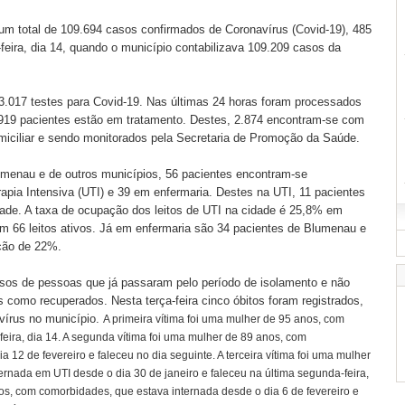
, um total de 109.694 casos confirmados de Coronavírus (Covid-19), 485
feira, dia 14, quando o município contabilizava 109.209 casos da
83.017 testes para Covid-19. Nas últimas 24 horas foram processados
.919 pacientes estão em tratamento. Destes, 2.874 encontram-se com
miciliar e sendo monitorados pela Secretaria de Promoção da Saúde.
menau e de outros municípios, 56 pacientes encontram-se
apia Intensiva (UTI) e 39 em enfermaria. Destes na UTI, 11 pacientes
dade. A taxa de ocupação dos leitos de UTI na cidade é 25,8% em
m 66 leitos ativos. Já em enfermaria são 34 pacientes de Blumenau e
ção de 22%.
sos de pessoas que já passaram pelo período de isolamento e não
como recuperados. Nesta terça-feira cinco óbitos foram registrados,
vírus no município.
A primeira vítima foi uma mulher de 95 anos, com
eira, dia 14. A segunda vítima foi uma mulher de 89 anos, com
 12 de fevereiro e faleceu no dia seguinte. A terceira vítima foi uma mulher
rnada em UTI desde o dia 30 de janeiro e faleceu na última segunda-feira,
nos, com comorbidades, que estava internada desde o dia 6 de fevereiro e