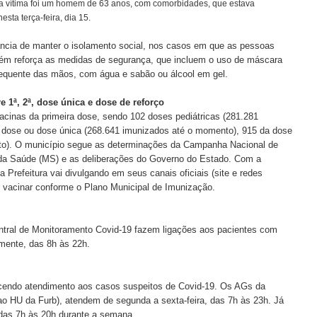
inta vítima foi um homem de 63 anos, com comorbidades, que estava
esta terça-feira, dia 15.
ância de manter o isolamento social, nos casos em que as pessoas
ém reforça as medidas de segurança, que incluem o uso de máscara
requente das mãos, com água e sabão ou álcool em gel.
e 1ª, 2ª, dose única e dose de reforço
acinas da primeira dose, sendo 102 doses pediátricas (281.281
 dose ou dose única (268.641 imunizados até o momento), 915 da dose
to). O município segue as determinações da Campanha Nacional de
o da Saúde (MS) e as deliberações do Governo do Estado. Com a
Prefeitura vai divulgando em seus canais oficiais (site e redes
se vacinar conforme o Plano Municipal de Imunização.
ntral de Monitoramento Covid-19 fazem ligações aos pacientes com
amente, das 8h às 22h.
cendo atendimento aos casos suspeitos de Covid-19. Os AGs da
 ao HU da Furb), atendem de segunda a sexta-feira, das 7h às 23h. Já
das 7h às 20h durante a semana.