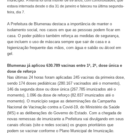
município.
A vítima foi uma mulher de 89 anos, com comorbidades, que
estava internada desde o dia 31 de janeiro e faleceu na última segunda-
feira, dia 7.
A Prefeitura de Blumenau destaca a importância de manter o
isolamento social, nos casos em que as pessoas podem ficar em
casa. O poder público também reforça as medidas de segurança,
que incluem o uso de máscara sempre que sair de casa e a
higienização frequente das mãos, com água e sabão ou álcool em
gel.
Blumenau já aplicou 630.789 vacinas entre 1ª, 2ª, dose única e
dose de reforço
Nas últimas 24 horas foram aplicadas 245 vacinas da primeira dose,
sendo 174 doses pediátricas (280.167 vacinados até o momento),
146 da segunda dose ou dose única (267.785 imunizados até o
momento), 1.096 da dose de reforço (82.837 imunizados até o
momento). O município segue as determinações da Campanha
Nacional de Vacinação contra a Covid-19, do Ministério da Saúde
(MS) e as deliberações do Governo do Estado. Com a chegada de
novas remessas de imunizante a Prefeitura vai divulgando em seus
canais oficiais (site e redes sociais) os grupos prioritários que
podem se vacinar conforme o Plano Municipal de Imunização.