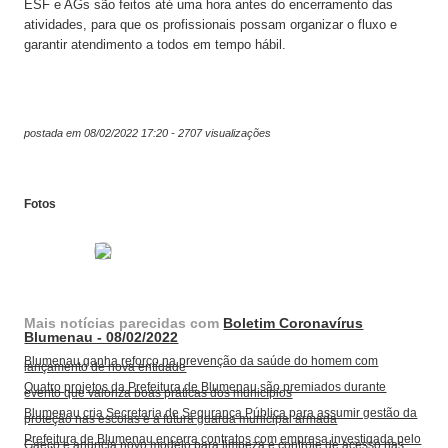
ESF e AGs são feitos até uma hora antes do encerramento das
atividades, para que os profissionais possam organizar o fluxo e
garantir atendimento a todos em tempo hábil.
postada em 08/02/2022 17:20 - 2707 visualizações
Fotos
Mais notícias parecidas com
Boletim Coronavírus
Blumenau - 08/02/2022
Blumenau ganha reforço na prevenção da saúde do homem com
lançamento de nova entidade
Quatro projetos da Prefeitura de Blumenau são premiados durante
evento que valoriza boas práticas dos municípios
Blumenau cria Secretaria de Segurança Pública para assumir gestão da
proteção nas escolas e a futura guarda municipal armada
Prefeitura de Blumenau encerra contratos com empresa investigada pelo
Gaeco e anuncia novo modelo para limpeza e controle de acesso nas