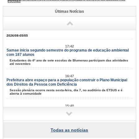
escolas
Últimas Notícias
2026/08-05/05
17:42
Samae inicia segundo semestre do programa de educação ambiental
com 187 alunos
Estudantes do 4º ano de sete escolas de Blumenau participam das atividades
até novembro
16:47
Prefeitura abre espaço para a população construir o Plano Municipal
dos Direitos da Pessoa com Deficiência
Sessão plenária ocorre nesta sexta-feira, dia 7, no auditório da ETSUS e é
aberta à comunidade
15:40
Programa de Iniciação ao Trabalho se aproxima de 10 mil jovens
formados em Blumenau
Nesta terça-feira, dia 4, mais 55 adolescentes se formaram na capacitação
para entrar no mercad de trabalho
Todas as notícias
13:59