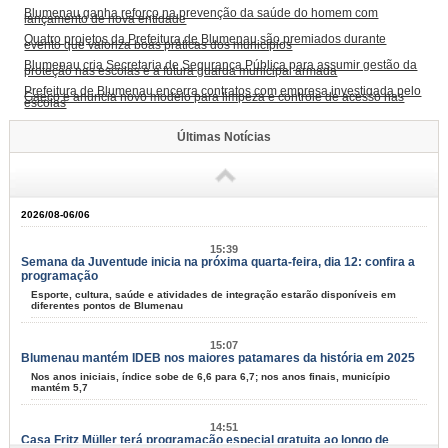
Blumenau ganha reforço na prevenção da saúde do homem com
lançamento de nova entidade
Quatro projetos da Prefeitura de Blumenau são premiados durante
evento que valoriza boas práticas dos municípios
Blumenau cria Secretaria de Segurança Pública para assumir gestão da
proteção nas escolas e a futura guarda municipal armada
Prefeitura de Blumenau encerra contratos com empresa investigada pelo
Gaeco e anuncia novo modelo para limpeza e controle de acesso nas
escolas
Últimas Notícias
2026/08-06/06
15:39
Semana da Juventude inicia na próxima quarta-feira, dia 12: confira a
programação
Esporte, cultura, saúde e atividades de integração estarão disponíveis em
diferentes pontos de Blumenau
15:07
Blumenau mantém IDEB nos maiores patamares da história em 2025
Nos anos iniciais, índice sobe de 6,6 para 6,7; nos anos finais, município
mantém 5,7
14:51
Casa Fritz Müller terá programação especial gratuita ao longo de