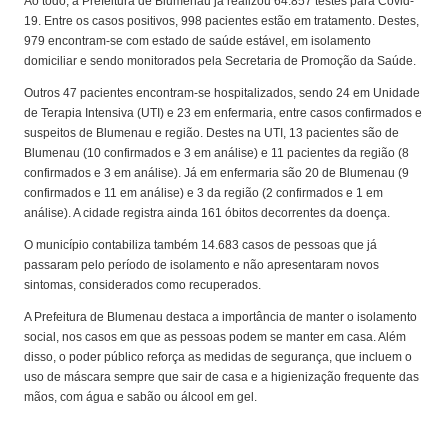
Ao todo, a Prefeitura de Blumenau já realizou 64.857 testes para Covid-
19. Entre os casos positivos, 998 pacientes estão em tratamento. Destes,
979 encontram-se com estado de saúde estável, em isolamento
domiciliar e sendo monitorados pela Secretaria de Promoção da Saúde.
Outros 47 pacientes encontram-se hospitalizados, sendo 24 em Unidade
de Terapia Intensiva (UTI) e 23 em enfermaria, entre casos confirmados e
suspeitos de Blumenau e região. Destes na UTI, 13 pacientes são de
Blumenau (10 confirmados e 3 em análise) e 11 pacientes da região (8
confirmados e 3 em análise). Já em enfermaria são 20 de Blumenau (9
confirmados e 11 em análise) e 3 da região (2 confirmados e 1 em
análise). A cidade registra ainda 161 óbitos decorrentes da doença.
O município contabiliza também 14.683 casos de pessoas que já
passaram pelo período de isolamento e não apresentaram novos
sintomas, considerados como recuperados.
A Prefeitura de Blumenau destaca a importância de manter o isolamento
social, nos casos em que as pessoas podem se manter em casa. Além
disso, o poder público reforça as medidas de segurança, que incluem o
uso de máscara sempre que sair de casa e a higienização frequente das
mãos, com água e sabão ou álcool em gel.