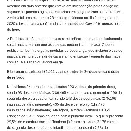
Coronavírus no município. O óbito é de uma moradora de Blumenau,
ocorrido em data anterior que estava em investigação pelo Serviço de
Vigilância Epidemiológica do Município em conjunto com a DIVE/CIEVS.
A vítima foi uma mulher de 78 anos, que faleceu no dia 3 de agosto de
2020 e teve a causa confirmada como sendo por Covid-19 apenas no dia
de hoje.
A Prefeitura de Blumenau destaca a importância de manter o isolamento
social, nos casos em que as pessoas podem ficar em casa. O poder
público também reforça as medidas de segurança, que incluem o uso de
máscara sempre que sair de casa e a higienização frequente das mãos,
com água e sabão ou álcool em gel.
Blumenau já aplicou 674.041 vacinas entre 1ª, 2ª, dose única e dose
de reforço
Nas últimas 24 horas foram aplicadas 123 vacinas da primeira dose,
sendo 93 doses pediátricas (286.465 vacinados até o momento), 190 da
segunda dose ou dose única, sendo 143 doses pediátricas (275.106
imunizados até o momento), 435 da dose de reforço (112.470
imunizados até o momento). Até agora, já foram vacinadas 8.864
crianças de 5 a 11 anos de idade com a primeira dose - o que representa
29,5% de cobertura vacinal. Também já foram aplicadas 2.178 vacinas
de segunda dose no público infantil - o que representa 7,3% de