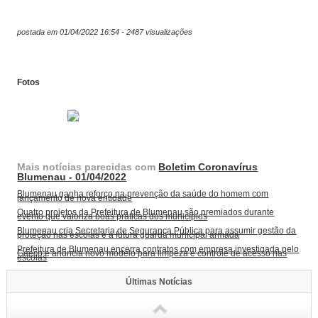
postada em 01/04/2022 16:54 - 2487 visualizações
Fotos
Mais notícias parecidas com
Boletim Coronavírus
Blumenau - 01/04/2022
Blumenau ganha reforço na prevenção da saúde do homem com
lançamento de nova entidade
Quatro projetos da Prefeitura de Blumenau são premiados durante
evento que valoriza boas práticas dos municípios
Blumenau cria Secretaria de Segurança Pública para assumir gestão da
proteção nas escolas e a futura guarda municipal armada
Prefeitura de Blumenau encerra contratos com empresa investigada pelo
Gaeco e anuncia novo modelo para limpeza e controle de acesso nas
escolas
Últimas Notícias