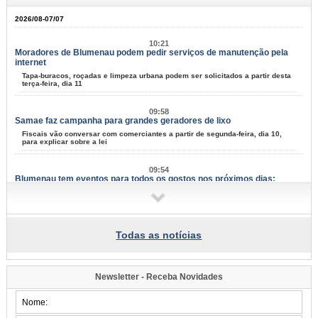
2026/08-07/07
10:21
Moradores de Blumenau podem pedir serviços de manutenção pela
internet
Tapa-buracos, roçadas e limpeza urbana podem ser solicitados a partir desta
terça-feira, dia 11
09:58
Samae faz campanha para grandes geradores de lixo
Fiscais vão conversar com comerciantes a partir de segunda-feira, dia 10,
para explicar sobre a lei
09:54
Blumenau tem eventos para todos os gostos nos próximos dias;
confira
Música, arte e cultura marcam mais um fim de semana na cidade
07:34
Todas as notícias
Famílias do Loteamento Arnold Zickuhr recebem regularização dos
imóveis após 23 anos
Prefeitura entrega documentação de 18 lotes na Velha Central; espera
começou em 2003
Newsletter - Receba Novidades
2026/08-06/06
15:39