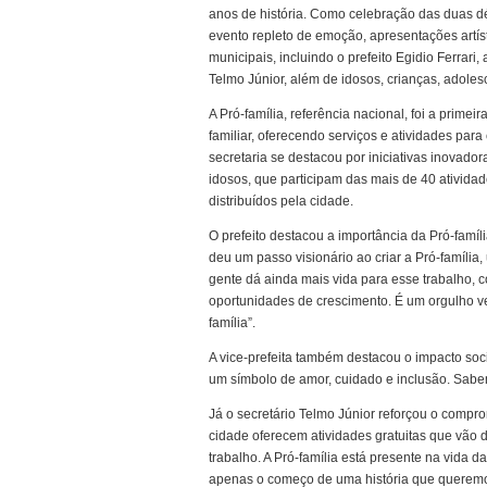
anos de história. Como celebração das duas dé
evento repleto de emoção, apresentações artí
municipais, incluindo o prefeito Egidio Ferrari,
Telmo Júnior, além de idosos, crianças, adoles
A Pró-família, referência nacional, foi a prime
familiar, oferecendo serviços e atividades par
secretaria se destacou por iniciativas inovador
idosos, que participam das mais de 40 atividad
distribuídos pela cidade.
O prefeito destacou a importância da Pró-fam
deu um passo visionário ao criar a Pró-família
gente dá ainda mais vida para esse trabalho, c
oportunidades de crescimento. É um orgulho ve
família”.
A vice-prefeita também destacou o impacto soci
um símbolo de amor, cuidado e inclusão. Sabem
Já o secretário Telmo Júnior reforçou o comp
cidade oferecem atividades gratuitas que vão 
trabalho. A Pró-família está presente na vida
apenas o começo de uma história que queremo