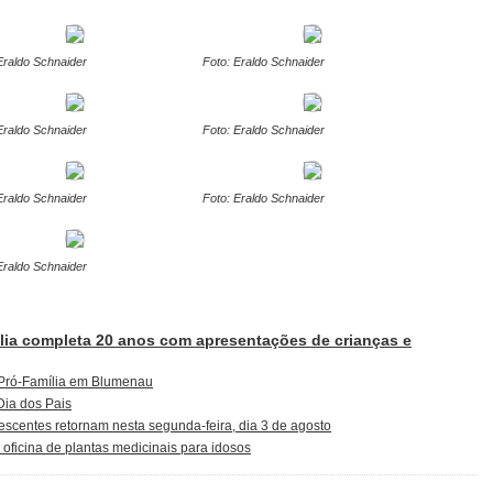
Eraldo Schnaider
Foto: Eraldo Schnaider
Eraldo Schnaider
Foto: Eraldo Schnaider
Eraldo Schnaider
Foto: Eraldo Schnaider
Eraldo Schnaider
ília completa 20 anos com apresentações de crianças e
 Pró-Família em Blumenau
Dia dos Pais
lescentes retornam nesta segunda-feira, dia 3 de agosto
oficina de plantas medicinais para idosos