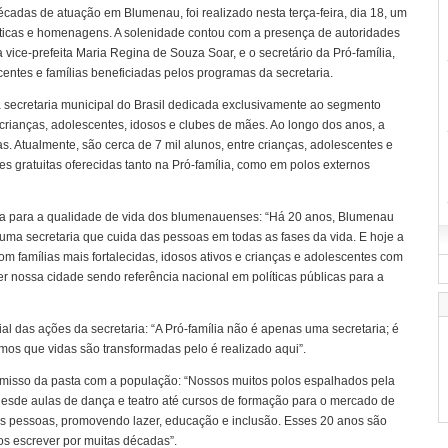
cadas de atuação em Blumenau, foi realizado nesta terça-feira, dia 18, um
sticas e homenagens. A solenidade contou com a presença de autoridades
 a vice-prefeita Maria Regina de Souza Soar, e o secretário da Pró-família,
centes e famílias beneficiadas pelos programas da secretaria.
ira secretaria municipal do Brasil dedicada exclusivamente ao segmento
a crianças, adolescentes, idosos e clubes de mães. Ao longo dos anos, a
as. Atualmente, são cerca de 7 mil alunos, entre crianças, adolescentes e
es gratuitas oferecidas tanto na Pró-família, como em polos externos
ília para a qualidade de vida dos blumenauenses: “Há 20 anos, Blumenau
, uma secretaria que cuida das pessoas em todas as fases da vida. E hoje a
om famílias mais fortalecidas, idosos ativos e crianças e adolescentes com
r nossa cidade sendo referência nacional em políticas públicas para a
al das ações da secretaria: “A Pró-família não é apenas uma secretaria; é
os que vidas são transformadas pelo é realizado aqui”.
romisso da pasta com a população: “Nossos muitos polos espalhados pela
desde aulas de dança e teatro até cursos de formação para o mercado de
 das pessoas, promovendo lazer, educação e inclusão. Esses 20 anos são
s escrever por muitas décadas”.