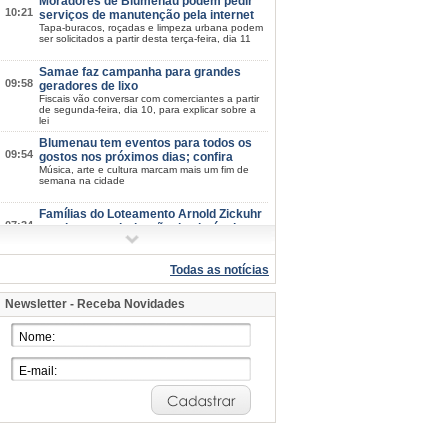
Moradores de Blumenau podem pedir
10:21
serviços de manutenção pela internet
Tapa-buracos, roçadas e limpeza urbana podem
ser solicitados a partir desta terça-feira, dia 11
Samae faz campanha para grandes
09:58
geradores de lixo
Fiscais vão conversar com comerciantes a partir
de segunda-feira, dia 10, para explicar sobre a
lei
Blumenau tem eventos para todos os
09:54
gostos nos próximos dias; confira
Música, arte e cultura marcam mais um fim de
semana na cidade
Famílias do Loteamento Arnold Zickuhr
07:34
recebem regularização dos imóveis
após 23 anos
Prefeitura entrega documentação de 18 lotes na
Velha Central; espera começou em 2003
Todas as notícias
2026/08-06/06
Newsletter - Receba Novidades
Semana da Juventude inicia na próxima
15:39
quarta-feira, dia 12: confira a
programação
Esporte, cultura, saúde e atividades de
integração estarão disponíveis em diferentes
pontos de Blumenau
Blumenau mantém IDEB nos maiores
15:07
patamares da história em 2025
Nos anos iniciais, índice sobe de 6,6 para 6,7;
nos anos finais, município mantém 5,7