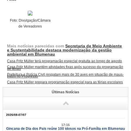
Foto: Divulgação/Câmara
de Vereadores
Mais notícias parecidas com
Secretaria de Meio Ambiente
e Sustentabilidade destaca modernização da gestão
ambiental em Blumenau
Casa Fritz Müller terá programação especial gratuita ao longo de agosto
Casa Fritz Müller mantém atividades fixas após sucesso da programação
de férias
Prefeitura e Polícia Civil resgatam mais de 30 aves em situação de maus-
tratos no Progresso
Casa Fritz Müller prepara programação especial para as férias escolares
Últimas Notícias
2026/08-07/07
17:15
Gincana de Dia dos Pais reúne 100 idosos na Pró-Família em Blumenau