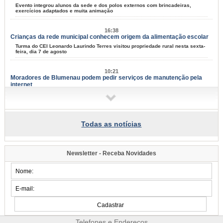
Evento integrou alunos da sede e dos polos externos com brincadeiras,
exercícios adaptados e muita animação
16:38
Crianças da rede municipal conhecem origem da alimentação escolar
Turma do CEI Leonardo Laurindo Terres visitou propriedade rural nesta sexta-
feira, dia 7 de agosto
10:21
Moradores de Blumenau podem pedir serviços de manutenção pela
internet
Tapa-buracos, roçadas e limpeza urbana podem ser solicitados a partir desta
terça-feira, dia 11
09:58
Todas as notícias
Samae faz campanha para grandes geradores de lixo
Fiscais vão conversar com comerciantes a partir de segunda-feira, dia 10,
para explicar sobre a lei
Newsletter - Receba Novidades
09:54
Blumenau tem eventos para todos os gostos nos próximos dias;
confira
Música, arte e cultura marcam mais um fim de semana na cidade
07:34
Famílias do Loteamento Arnold Zickuhr recebem regularização dos
imóveis após 23 anos
Telefones e Endereços