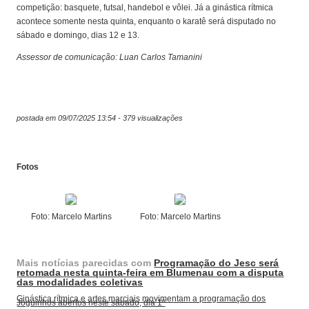
competição: basquete, futsal, handebol e vôlei. Já a ginástica rítmica
acontece somente nesta quinta, enquanto o karatê será disputado no
sábado e domingo, dias 12 e 13.
Assessor de comunicação: Luan Carlos Tamanini
postada em 09/07/2025 13:54 - 379 visualizações
Fotos
Foto: Marcelo Martins
Foto: Marcelo Martins
Mais notícias parecidas com
Programação do Jesc será
retomada nesta quinta-feira em Blumenau com a disputa
das modalidades coletivas
Ginástica rítmica e artes marciais movimentam a programação dos
Joguinhos abertos neste sábado, dia 1º