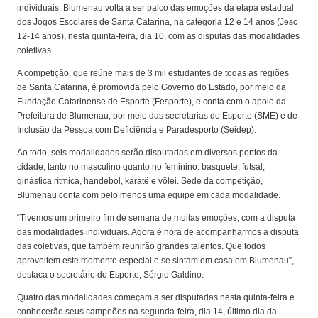
individuais, Blumenau volta a ser palco das emoções da etapa estadual
dos Jogos Escolares de Santa Catarina, na categoria 12 e 14 anos (Jesc
12-14 anos), nesta quinta-feira, dia 10, com as disputas das modalidades
coletivas.
A competição, que reúne mais de 3 mil estudantes de todas as regiões
de Santa Catarina, é promovida pelo Governo do Estado, por meio da
Fundação Catarinense de Esporte (Fesporte), e conta com o apoio da
Prefeitura de Blumenau, por meio das secretarias do Esporte (SME) e de
Inclusão da Pessoa com Deficiência e Paradesporto (Seidep).
Ao todo, seis modalidades serão disputadas em diversos pontos da
cidade, tanto no masculino quanto no feminino: basquete, futsal,
ginástica rítmica, handebol, karatê e vôlei. Sede da competição,
Blumenau conta com pelo menos uma equipe em cada modalidade.
“Tivemos um primeiro fim de semana de muitas emoções, com a disputa
das modalidades individuais. Agora é hora de acompanharmos a disputa
das coletivas, que também reunirão grandes talentos. Que todos
aproveitem este momento especial e se sintam em casa em Blumenau”,
destaca o secretário do Esporte, Sérgio Galdino.
Quatro das modalidades começam a ser disputadas nesta quinta-feira e
conhecerão seus campeões na segunda-feira, dia 14, último dia da