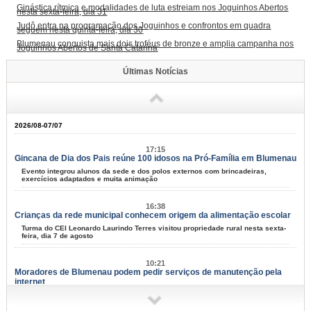
Ginástica rítmica e modalidades de luta estreiam nos Joguinhos Abertos
nesta sexta-feira, dia 31
Judô entra na programação dos Joguinhos e confrontos em quadra
seguem nesta quinta-feira, dia 30
Blumenau conquista mais dois troféus de bronze e amplia campanha nos
Joguinhos Abertos de Santa Catarina
Últimas Notícias
2026/08-07/07
17:15
Gincana de Dia dos Pais reúne 100 idosos na Pró-Família em Blumenau
Evento integrou alunos da sede e dos polos externos com brincadeiras,
exercícios adaptados e muita animação
16:38
Crianças da rede municipal conhecem origem da alimentação escolar
Turma do CEI Leonardo Laurindo Terres visitou propriedade rural nesta sexta-
feira, dia 7 de agosto
10:21
Moradores de Blumenau podem pedir serviços de manutenção pela
internet
Tapa-buracos, roçadas e limpeza urbana podem ser solicitados a partir desta
terça-feira, dia 11