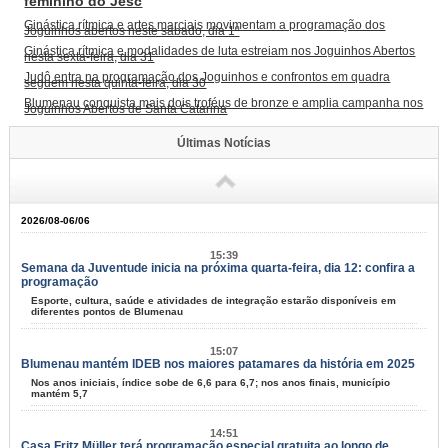
feminino do Jesc
Ginástica rítmica e artes marciais movimentam a programação dos
Joguinhos abertos neste sábado, dia 1º
Ginástica rítmica e modalidades de luta estreiam nos Joguinhos Abertos
nesta sexta-feira, dia 31
Judô entra na programação dos Joguinhos e confrontos em quadra
seguem nesta quinta-feira, dia 30
Blumenau conquista mais dois troféus de bronze e amplia campanha nos
Joguinhos Abertos de Santa Catarina
Últimas Notícias
2026/08-06/06
15:39
Semana da Juventude inicia na próxima quarta-feira, dia 12: confira a
programação
Esporte, cultura, saúde e atividades de integração estarão disponíveis em
diferentes pontos de Blumenau
15:07
Blumenau mantém IDEB nos maiores patamares da história em 2025
Nos anos iniciais, índice sobe de 6,6 para 6,7; nos anos finais, município
mantém 5,7
14:51
Casa Fritz Müller terá programação especial gratuita ao longo de