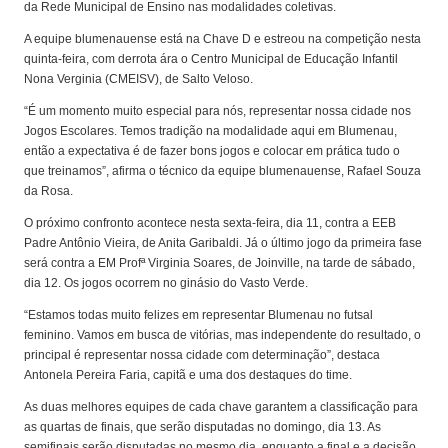
da Rede Municipal de Ensino nas modalidades coletivas.
A equipe blumenauense está na Chave D e estreou na competição nesta
quinta-feira, com derrota ára o Centro Municipal de Educação Infantil
Nona Verginia (CMEISV), de Salto Veloso.
“É um momento muito especial para nós, representar nossa cidade nos
Jogos Escolares. Temos tradição na modalidade aqui em Blumenau,
então a expectativa é de fazer bons jogos e colocar em prática tudo o
que treinamos”, afirma o técnico da equipe blumenauense, Rafael Souza
da Rosa.
O próximo confronto acontece nesta sexta-feira, dia 11, contra a EEB
Padre Antônio Vieira, de Anita Garibaldi. Já o último jogo da primeira fase
será contra a EM Profª Virginia Soares, de Joinville, na tarde de sábado,
dia 12. Os jogos ocorrem no ginásio do Vasto Verde.
“Estamos todas muito felizes em representar Blumenau no futsal
feminino. Vamos em busca de vitórias, mas independente do resultado, o
principal é representar nossa cidade com determinação”, destaca
Antonela Pereira Faria, capitã e uma dos destaques do time.
As duas melhores equipes de cada chave garantem a classificação para
as quartas de finais, que serão disputadas no domingo, dia 13. As
semifinais serão disputadas no mesmo dia, enquanto a final e a decisão