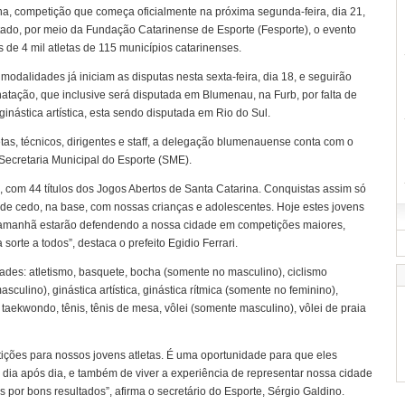
na, competição que começa oficialmente na próxima segunda-feira, dia 21,
ado, por meio da Fundação Catarinense de Esporte (Fesporte), o evento
s de 4 mil atletas de 115 municípios catarinenses.
modalidades já iniciam as disputas nesta sexta-feira, dia 18, e seguirão
natação, que inclusive será disputada em Blumenau, na Furb, por falta de
inástica artística, esta sendo disputada em Rio do Sul.
tas, técnicos, dirigentes e staff, a delegação blumenauense conta com o
Secretaria Municipal do Esporte (SME).
, com 44 títulos dos Jogos Abertos de Santa Catarina. Conquistas assim só
sde cedo, na base, com nossas crianças e adolescentes. Hoje estes jovens
 amanhã estarão defendendo a nossa cidade em competições maiores,
sorte a todos”, destaca o prefeito Egidio Ferrari.
des: atletismo, basquete, bocha (somente no masculino), ciclismo
culino), ginástica artística, ginástica rítmica (somente no feminino),
e, taekwondo, tênis, tênis de mesa, vôlei (somente masculino), vôlei de praia
ições para nossos jovens atletas. É uma oportunidade para que eles
dia após dia, e também de viver a experiência de representar nossa cidade
 por bons resultados”, afirma o secretário do Esporte, Sérgio Galdino.