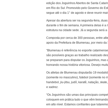
edição dos Joguinhos Abertos de Santa Catari
em Rio do Sul. Promovido pelo Governo do Est
segue até o dia 1° de agosto e deve reunir mai
Apesar da abertura ser na segunda-feira, duas 
durante o fim de semana. A primeira delas é a 
estrutura na cidade sede. Já a segunda será a g
Composta por cerca de 300 pessoas, entre atle
apoio da Prefeitura de Blumenau, por meio da 
“Blumenau é referência no esporte catarinense
são possíveis graças ao trabalho realizado de
se preparam para disputar os Joguinhos, mas
honrando nossa história vitoriosa. Desejo muita 
Os atletas de Blumenau disputarão 19 modalida
(somente no masculino), futebol (somente no mas
handebol, jiu-jitsu, judô, karatê, natação, skat
e xadrez.
“Os Joguinhos são umas das principais compet
coloquem em prática tudo o que vêm treinando 
em alto nível. Estamos confiantes que lutaremos