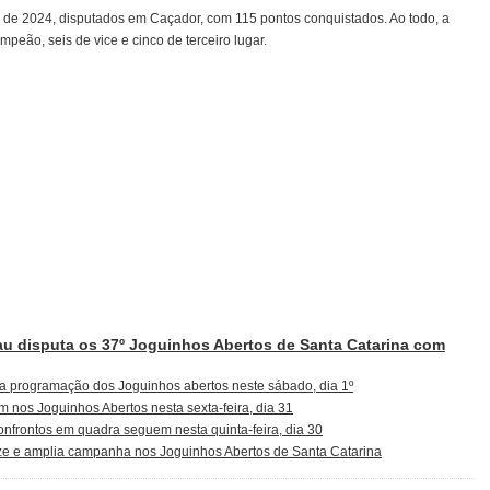
 de 2024, disputados em Caçador, com 115 pontos conquistados. Ao todo, a
peão, seis de vice e cinco de terceiro lugar.
u disputa os 37º Joguinhos Abertos de Santa Catarina com
 a programação dos Joguinhos abertos neste sábado, dia 1º
am nos Joguinhos Abertos nesta sexta-feira, dia 31
nfrontos em quadra seguem nesta quinta-feira, dia 30
ze e amplia campanha nos Joguinhos Abertos de Santa Catarina