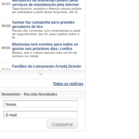
Moradores de Blumenau podem pedir
10:21
serviços de manutenção pela internet
Tapa-buracos, roçadas e limpeza urbana podem
ser solicitados a partir desta terça-feira, dia 11
Samae faz campanha para grandes
09:58
geradores de lixo
Fiscais vão conversar com comerciantes a partir
de segunda-feira, dia 10, para explicar sobre a
lei
Blumenau tem eventos para todos os
09:54
gostos nos próximos dias; confira
Música, arte e cultura marcam mais um fim de
semana na cidade
Famílias do Loteamento Arnold Zickuhr
07:34
recebem regularização dos imóveis
após 23 anos
Prefeitura entrega documentação de 18 lotes na
Velha Central; espera começou em 2003
Todas as notícias
2026/08-06/06
Newsletter - Receba Novidades
Semana da Juventude inicia na próxima
15:39
quarta-feira, dia 12: confira a
programação
Esporte, cultura, saúde e atividades de
integração estarão disponíveis em diferentes
pontos de Blumenau
Blumenau mantém IDEB nos maiores
15:07
patamares da história em 2025
Nos anos iniciais, índice sobe de 6,6 para 6,7;
nos anos finais, município mantém 5,7