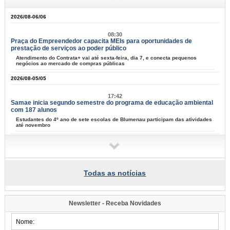
2026/08-06/06
08:30
Praça do Empreendedor capacita MEIs para oportunidades de
prestação de serviços ao poder público
Atendimento do Contrata+ vai até sexta-feira, dia 7, e conecta pequenos
negócios ao mercado de compras públicas
2026/08-05/05
17:42
Samae inicia segundo semestre do programa de educação ambiental
com 187 alunos
Estudantes do 4º ano de sete escolas de Blumenau participam das atividades
até novembro
16:47
Prefeitura abre espaço para a população construir o Plano Municipal
dos Direitos da Pessoa com Deficiência
Sessão plenária ocorre nesta sexta-feira, dia 7, no auditório da ETSUS e é
Todas as notícias
aberta à comunidade
15:40
Programa de Iniciação ao Trabalho se aproxima de 10 mil jovens
Newsletter - Receba Novidades
formados em Blumenau
Nesta terça-feira, dia 4, mais 55 adolescentes se formaram na capacitação
para entrar no mercad de trabalho