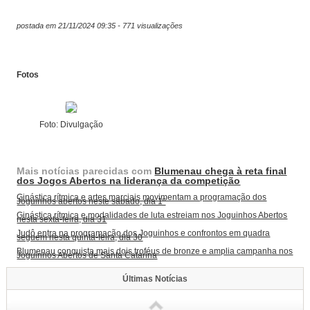
postada em 21/11/2024 09:35 - 771 visualizações
Fotos
Foto: Divulgação
Mais notícias parecidas com
Blumenau chega à reta final
dos Jogos Abertos na liderança da competição
Ginástica rítmica e artes marciais movimentam a programação dos
Joguinhos abertos neste sábado, dia 1º
Ginástica rítmica e modalidades de luta estreiam nos Joguinhos Abertos
nesta sexta-feira, dia 31
Judô entra na programação dos Joguinhos e confrontos em quadra
seguem nesta quinta-feira, dia 30
Blumenau conquista mais dois troféus de bronze e amplia campanha nos
Joguinhos Abertos de Santa Catarina
Últimas Notícias