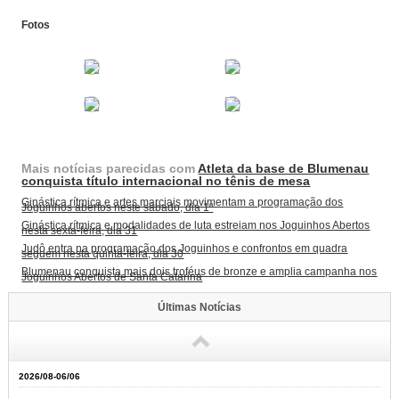
Fotos
Mais notícias parecidas com
Atleta da base de Blumenau
conquista título internacional no tênis de mesa
Ginástica rítmica e artes marciais movimentam a programação dos
Joguinhos abertos neste sábado, dia 1º
Ginástica rítmica e modalidades de luta estreiam nos Joguinhos Abertos
nesta sexta-feira, dia 31
Judô entra na programação dos Joguinhos e confrontos em quadra
seguem nesta quinta-feira, dia 30
Blumenau conquista mais dois troféus de bronze e amplia campanha nos
Joguinhos Abertos de Santa Catarina
Últimas Notícias
2026/08-06/06