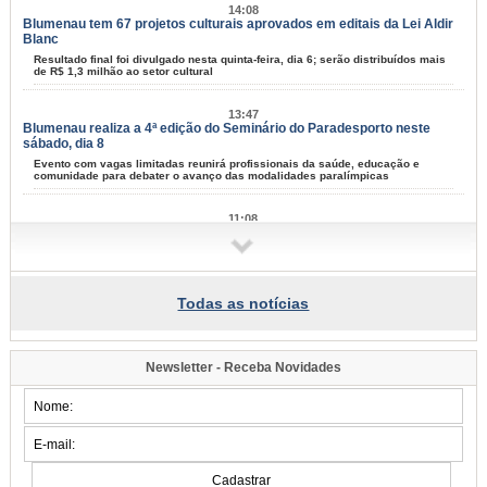
14:08
Blumenau tem 67 projetos culturais aprovados em editais da Lei Aldir
Blanc
Resultado final foi divulgado nesta quinta-feira, dia 6; serão distribuídos mais
de R$ 1,3 milhão ao setor cultural
13:47
Blumenau realiza a 4ª edição do Seminário do Paradesporto neste
sábado, dia 8
Evento com vagas limitadas reunirá profissionais da saúde, educação e
comunidade para debater o avanço das modalidades paralímpicas
11:08
Oktoberfest Blumenau: inscrições para o Festival de Danças
Germânicas seguem abertas
Os interessados devem se inscrever até o dia 18 de agosto
Todas as notícias
10:25
Procon de Blumenau orienta consumidores sobre as compras do Dia
dos Pais
Atendimento será feito com o Procon Móvel junto à escadaria Catedral São
Newsletter - Receba Novidades
Paulo Apóstolo na sexta-feira e sábado, dias 7 e 8
08:30
Praça do Empreendedor capacita MEIs para oportunidades de
prestação de serviços ao poder público
Atendimento do Contrata+ vai até sexta-feira, dia 7, e conecta pequenos
negócios ao mercado de compras públicas