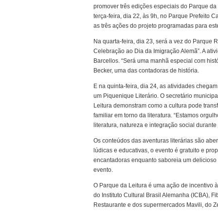
promover três edições especiais do Parque da L
terça-feira, dia 22, às 9h, no Parque Prefeito 
as três ações do projeto programadas para est
Na quarta-feira, dia 23, será a vez do Parqu
Celebração ao Dia da Imigração Alemã”. A ativ
Barcellos. “Será uma manhã especial com hist
Becker, uma das contadoras de história.
E na quinta-feira, dia 24, as atividades cheg
um Piquenique Literário. O secretário municip
Leitura demonstram como a cultura pode trans
familiar em torno da literatura. “Estamos orgu
literatura, natureza e integração social durante
Os conteúdos das aventuras literárias são aber
lúdicas e educativas, o evento é gratuito e pro
encantadoras enquanto saboreia um delicioso 
evento.
O Parque da Leitura é uma ação de incentivo à 
do Instituto Cultural Brasil Alemanha (ICBA), F
Restaurante e dos supermercados Mavili, do Z