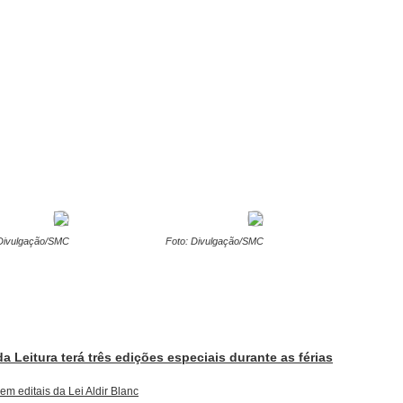
 Divulgação/SMC
Foto: Divulgação/SMC
a Leitura terá três edições especiais durante as férias
m editais da Lei Aldir Blanc