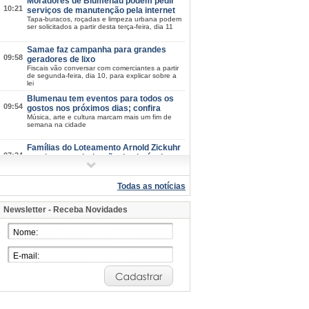
Moradores de Blumenau podem pedir
10:21
serviços de manutenção pela internet
Tapa-buracos, roçadas e limpeza urbana podem
ser solicitados a partir desta terça-feira, dia 11
Samae faz campanha para grandes
09:58
geradores de lixo
Fiscais vão conversar com comerciantes a partir
de segunda-feira, dia 10, para explicar sobre a
lei
Blumenau tem eventos para todos os
09:54
gostos nos próximos dias; confira
Música, arte e cultura marcam mais um fim de
semana na cidade
Famílias do Loteamento Arnold Zickuhr
07:34
recebem regularização dos imóveis
após 23 anos
Prefeitura entrega documentação de 18 lotes na
Velha Central; espera começou em 2003
Todas as notícias
2026/08-06/06
Newsletter - Receba Novidades
Semana da Juventude inicia na próxima
15:39
quarta-feira, dia 12: confira a
programação
Esporte, cultura, saúde e atividades de
integração estarão disponíveis em diferentes
pontos de Blumenau
Blumenau mantém IDEB nos maiores
15:07
patamares da história em 2025
Nos anos iniciais, índice sobe de 6,6 para 6,7;
nos anos finais, município mantém 5,7