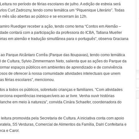
eitura no período de férias escolares de julho. A edição de estreia será
Carlos Curt Zadrozny, tendo como temática um “Piquenique Literário”. Todas
e mês são abertas ao público e se encerram às 12h.
e Ramiro Ruediger receber a ação, tendo como tema “Contos em Alemão –
idade contará com a participação da professora do ICBA, Tatiana Mueller
órias em alemão e tradução simultânea para o português”, observa Graciana
am ao Parque Alcântaro Corrêa (Parque das Itoupavas), tendo como temática
al de Cultura, Sylvio Zimmermann Neto, salienta que as ações do Parque da
formar espaços públicos em ambientes de aprendizado e de convivência
lhosos de oferecer à nossa comunidade atividades intelectuais que unem
 as férias escolares”, mencionou.
tos a todos os públicos, sobretudo crianças e familiares. “Com atividades
porciona experiências inesquecíveis ao ar livre. Venha ouvir histórias
lanche em meio à natureza”, convida Cinára Schaefer, coordenadora do
leitura promovida pela Secretaria de Cultura. A iniciativa conta com apoio
ibratela, SS Verduras, Comercial de Alimentos da Família, Dalri Confeitaria e
eca e Carol.