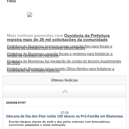
Fotos
Mais notícias parecidas com
Ouvidoria da Prefeitura
registra mais de 26 mil solicitações da comunidade
Prefeitura de Blumenau promove novas capacitações para fiscais e
gestores de contratos com o projeto Olhos Atentos
Prefeitura de Blumenau capacita fiscais e gestores para fortalecer a
gestão de contratos do município
Prefeitura de Blumenau faz prestação de contas do terceiro quadrimestre
de 2025
Prefeitura de Blumenau lança projeto Olhos Atentos para fortalecer a
fiscalização de contratos públicos
Últimas Notícias
2026/08-07/07
17:15
Gincana de Dia dos Pais reúne 100 idosos na Pró-Família em Blumenau
Evento integrou alunos da sede e dos polos externos com brincadeiras,
exercícios adaptados e muita animação