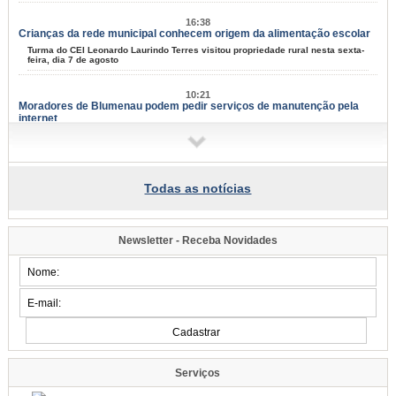
16:38
Crianças da rede municipal conhecem origem da alimentação escolar
Turma do CEI Leonardo Laurindo Terres visitou propriedade rural nesta sexta-
feira, dia 7 de agosto
10:21
Moradores de Blumenau podem pedir serviços de manutenção pela
internet
Tapa-buracos, roçadas e limpeza urbana podem ser solicitados a partir desta
terça-feira, dia 11
09:58
Todas as notícias
Samae faz campanha para grandes geradores de lixo
Fiscais vão conversar com comerciantes a partir de segunda-feira, dia 10,
para explicar sobre a lei
Newsletter - Receba Novidades
09:54
Blumenau tem eventos para todos os gostos nos próximos dias;
confira
Música, arte e cultura marcam mais um fim de semana na cidade
07:34
Famílias do Loteamento Arnold Zickuhr recebem regularização dos
imóveis após 23 anos
Prefeitura entrega documentação de 18 lotes na Velha Central; espera
Serviços
começou em 2003