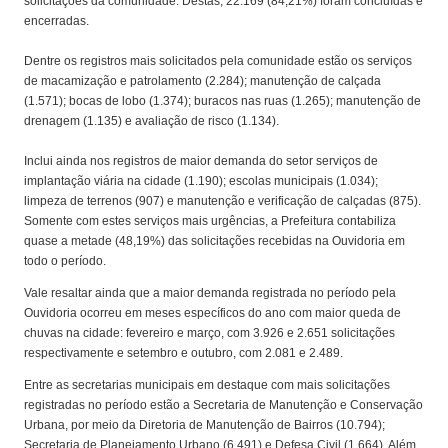
solicitações da comunidade. Destas, 22.169 (84,21%) foram concluídas e
encerradas.
Dentre os registros mais solicitados pela comunidade estão os serviços
de macamização e patrolamento (2.284); manutenção de calçada
(1.571); bocas de lobo (1.374); buracos nas ruas (1.265); manutenção de
drenagem (1.135) e avaliação de risco (1.134).
Inclui ainda nos registros de maior demanda do setor serviços de
implantação viária na cidade (1.190); escolas municipais (1.034);
limpeza de terrenos (907) e manutenção e verificação de calçadas (875).
Somente com estes serviços mais urgências, a Prefeitura contabiliza
quase a metade (48,19%) das solicitações recebidas na Ouvidoria em
todo o período.
Vale resaltar ainda que a maior demanda registrada no período pela
Ouvidoria ocorreu em meses específicos do ano com maior queda de
chuvas na cidade: fevereiro e março, com 3.926 e 2.651 solicitações
respectivamente e setembro e outubro, com 2.081 e 2.489.
Entre as secretarias municipais em destaque com mais solicitações
registradas no período estão a Secretaria de Manutenção e Conservação
Urbana, por meio da Diretoria de Manutenção de Bairros (10.794);
Secretaria de Planejamento Urbano (6.491) e Defesa Civil (1.664). Além