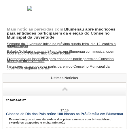
Mais notícias parecidas com
Blumenau abre inscrições
para entidades participarem da eleição do Conselho
Municipal da Juventude
Semana da Juventude inicia na próxima quarta-feira, dia 12: confira a
programação
Balada Solidária chega à 3ª edição em Blumenau com música, open
food e apoio a quatro instituições sociais
Prorrogadas as inscrições para entidades participarem do Conselho
Municipal da Juventude
Inscrições para entidades participarem do Conselho Municipal da
Juventude seguem abertas
Últimas Notícias
2026/08-07/07
17:15
Gincana de Dia dos Pais reúne 100 idosos na Pró-Família em Blumenau
Evento integrou alunos da sede e dos polos externos com brincadeiras,
exercícios adaptados e muita animação