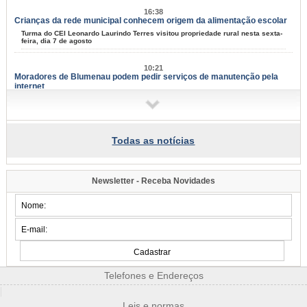
16:38
Crianças da rede municipal conhecem origem da alimentação escolar
Turma do CEI Leonardo Laurindo Terres visitou propriedade rural nesta sexta-
feira, dia 7 de agosto
10:21
Moradores de Blumenau podem pedir serviços de manutenção pela
internet
Tapa-buracos, roçadas e limpeza urbana podem ser solicitados a partir desta
terça-feira, dia 11
09:58
Todas as notícias
Samae faz campanha para grandes geradores de lixo
Fiscais vão conversar com comerciantes a partir de segunda-feira, dia 10,
para explicar sobre a lei
Newsletter - Receba Novidades
09:54
Blumenau tem eventos para todos os gostos nos próximos dias;
confira
Música, arte e cultura marcam mais um fim de semana na cidade
07:34
Famílias do Loteamento Arnold Zickuhr recebem regularização dos
imóveis após 23 anos
Telefones e Endereços
Prefeitura entrega documentação de 18 lotes na Velha Central; espera
começou em 2003
|
Leis e normas
2026/08-06/06