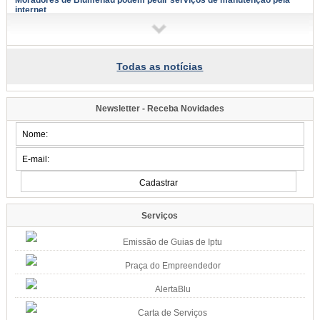
Moradores de Blumenau podem pedir serviços de manutenção pela
internet
Tapa-buracos, roçadas e limpeza urbana podem ser solicitados a partir desta
terça-feira, dia 11
09:58
Todas as notícias
Samae faz campanha para grandes geradores de lixo
Fiscais vão conversar com comerciantes a partir de segunda-feira, dia 10,
para explicar sobre a lei
Newsletter - Receba Novidades
09:54
Blumenau tem eventos para todos os gostos nos próximos dias;
confira
Música, arte e cultura marcam mais um fim de semana na cidade
07:34
Famílias do Loteamento Arnold Zickuhr recebem regularização dos
imóveis após 23 anos
Prefeitura entrega documentação de 18 lotes na Velha Central; espera
Serviços
começou em 2003
Quinta-Feira, 06 de Agosto de 2026
Emissão de Guias de Iptu
15:39
Praça do Empreendedor
Semana da Juventude inicia na próxima quarta-feira, dia 12: confira a
programação
AlertaBlu
Esporte, cultura, saúde e atividades de integração estarão disponíveis em
diferentes pontos de Blumenau
Carta de Serviços