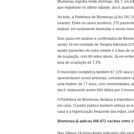
Blumenau registra neste domingo, dia 7, um to
que registrado no último sábado, dia 6, quand
Ao todo, a Prefeitura de Blumenau já fez 281.
exames. Entre os casos positivos, 270 pacien
estável, em isolamento domiciliar e sendo mo
Dos casos em análise e confirmados de Blumen
sendo 16 em Unidade de Terapia Intensiva (UT
quatro pacientes de outra cidade e a taxa de 
de ocupação, com 66 leitos ativos. Já em enfe
taxa de ocupação de 7,3%.
O município contabiliza também 67.129 casos 
apresentaram novos sintomas, considerados com
uma mulher, de 77 anos, com comorbidades, qu
dia 6, totalizando assim 664 óbitos por Corona
A Prefeitura de Blumenau destaca a importânci
em casa. O poder público também reforça as 
casa e a higienização frequente das mãos, co
Blumenau já aplicou 496.972 vacinas entre 1ª
Nas últimas 24 horas foram aplicadas oito vac