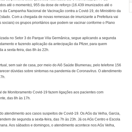
os até o momento), 955 da dose de reforço (16.439 imunizados até o
s da Campanha Nacional de Vacinação contra a Covid-19, do Ministério da
stado. Com a chegada de novas remessas de imunizante a Prefeitura vai
es sociais) os grupos prioritários que podem se vacinar conforme o Plano
alizada no Setor 3 do Parque Vila Germânica, segue aplicando a segunda
damento e fazendo aplicação da antecipação da Pfizer, para quem
 a sexta-feira, das 8h às 22h.
tual, sem sair de casa, por meio do Alô Saúde Blumenau, pelo telefone 156
clarecer dúvidas sobre sintomas na pandemia de Coronavírus. O atendimento
17h.
al de Monitoramento Covid-19 fazem ligações aos pacientes com
nte, das 8h às 17h.
o atendimento aos casos suspeitos de Covid-19. Os AGs da Velha, Garcia,
tendem de segunda a sexta-feira, das 7h às 23h. Já os AGs Centro e Escola
emana. Aos sábados e domingos, o atendimento acontece nos AGs Velha,