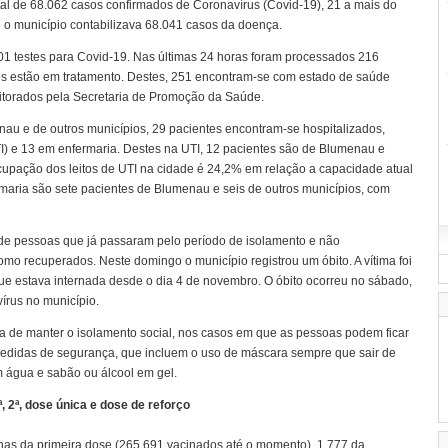
tal de 68.062 casos confirmados de Coronavírus (Covid-19), 21 a mais do
o o município contabilizava 68.041 casos da doença.
101 testes para Covid-19. Nas últimas 24 horas foram processados 216
tes estão em tratamento. Destes, 251 encontram-se com estado de saúde
nitorados pela Secretaria de Promoção da Saúde.
au e de outros municípios, 29 pacientes encontram-se hospitalizados,
I) e 13 em enfermaria. Destes na UTI, 12 pacientes são de Blumenau e
ocupação dos leitos de UTI na cidade é 24,2% em relação a capacidade atual
rmaria são sete pacientes de Blumenau e seis de outros municípios, com
de pessoas que já passaram pelo período de isolamento e não
o recuperados. Neste domingo o município registrou um óbito. A vítima foi
e estava internada desde o dia 4 de novembro. O óbito ocorreu no sábado,
vírus no município.
a de manter o isolamento social, nos casos em que as pessoas podem ficar
medidas de segurança, que incluem o uso de máscara sempre que sair de
m água e sabão ou álcool em gel.
, 2ª, dose única e dose de reforço
inas da primeira dose (265.691 vacinados até o momento), 1.777 da