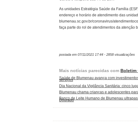
As unidades Estratégia Saúde da Família (ESF
endereço e horário de atendimento das unidades
blumenau.sc.gov.br/coronavirus/atendimentoco
faça parte do rol de atendimentos da atenção 
postada em 07/11/2021 17:44 - 2858 visualizações
Mais notícias parecidas com
Boletim
Saúde de Blumenau avança com investimentos 
serviços
Dia Nacional da Vigilância Sanitária: cinco 
Blumenau chama crianças e adolescentes par
Banco de Leite Humano de Blumenau ultrapassa
Dourado