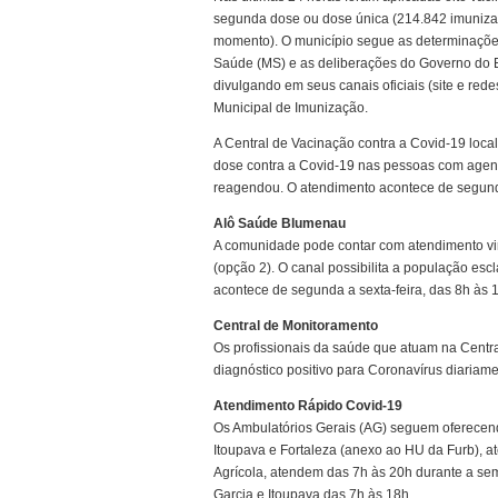
segunda dose ou dose única (214.842 imunizad
momento). O município segue as determinaçõe
Saúde (MS) e as deliberações do Governo do E
divulgando em seus canais oficiais (site e red
Municipal de Imunização.
A Central de Vacinação contra a Covid-19 loc
dose contra a Covid-19 nas pessoas com agen
reagendou. O atendimento acontece de segunda
Alô Saúde Blumenau
A comunidade pode contar com atendimento vir
(opção 2). O canal possibilita a população es
acontece de segunda a sexta-feira, das 8h às 
Central de Monitoramento
Os profissionais da saúde que atuam na Centr
diagnóstico positivo para Coronavírus diariame
Atendimento Rápido Covid-19
Os Ambulatórios Gerais (AG) seguem oferecend
Itoupava e Fortaleza (anexo ao HU da Furb), a
Agrícola, atendem das 7h às 20h durante a s
Garcia e Itoupava das 7h às 18h.