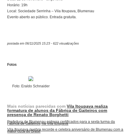
Horário: 19h
Local: Sociedade Serrinha – Vila Itoupava, Blumenau
Evento aberto ao público. Entrada gratuita.
postada em 06/11/2025 15:23 - 622 visualizações
Fotos
Foto: Eraldo Schnaider
Mais notícias parecidas com
Vila Itoupava realiza
formatura de alunos da Fábrica de Gaiteiros com
presença de Renato Borghetti
Prefeitura de Blumenau entrega certificados para a sexta turma da
Fábrica de Gaiteiros, na Vila Itoupava
Vila Itoupava quebra recorde e celebra aniversário de Blumenau com a
maior cuca do Brasil