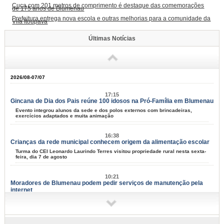
Cuca com 201 metros de comprimento é destaque das comemorações
de 175 anos de Blumenau
Prefeitura entrega nova escola e outras melhorias para a comunidade da
Vila Itoupava
Últimas Notícias
2026/08-07/07
17:15
Gincana de Dia dos Pais reúne 100 idosos na Pró-Família em Blumenau
Evento integrou alunos da sede e dos polos externos com brincadeiras,
exercícios adaptados e muita animação
16:38
Crianças da rede municipal conhecem origem da alimentação escolar
Turma do CEI Leonardo Laurindo Terres visitou propriedade rural nesta sexta-
feira, dia 7 de agosto
10:21
Moradores de Blumenau podem pedir serviços de manutenção pela
internet
Tapa-buracos, roçadas e limpeza urbana podem ser solicitados a partir desta
terça-feira, dia 11