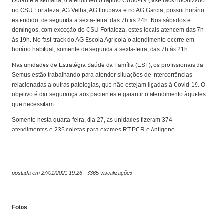
Durante a semana, o atendimento rápido Covid-19 (fast-track) localizado
no CSU Fortaleza, AG Velha, AG Itoupava e no AG Garcia, possui horário
estendido, de segunda a sexta-feira, das 7h às 24h. Nos sábados e
domingos, com exceção do CSU Fortaleza, estes locais atendem das 7h
às 19h. No fast-track do AG Escola Agrícola o atendimento ocorre em
horário habitual, somente de segunda a sexta-feira, das 7h às 21h.
Nas unidades de Estratégia Saúde da Família (ESF), os profissionais da
Semus estão trabalhando para atender situações de intercorrências
relacionadas a outras patologias, que não estejam ligadas à Covid-19. O
objetivo é dar segurança aos pacientes e garantir o atendimento àqueles
que necessitam.
Somente nesta quarta-feira, dia 27, as unidades fizeram 374
atendimentos e 235 coletas para exames RT-PCR e Antígeno.
postada em 27/01/2021 19:26 - 3365 visualizações
Fotos