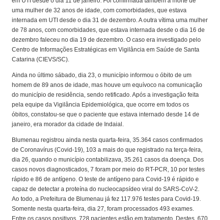
em UTI desde o dia 11 de janeiro. Foi confirmada também a morte de
uma mulher de 32 anos de idade, com comorbidades, que estava
internada em UTI desde o dia 31 de dezembro. A outra vítima uma mulher
de 78 anos, com comorbidades, que estava internada desde o dia 16 de
dezembro faleceu no dia 19 de dezembro. O caso era investigado pelo
Centro de Informações Estratégicas em Vigilância em Saúde de Santa
Catarina (CIEVS/SC).
Ainda no último sábado, dia 23, o município informou o óbito de um
homem de 89 anos de idade, mas houve um equívoco na comunicação
do município de residência, sendo retificado. Após a investigação feita
pela equipe da Vigilância Epidemiológica, que ocorre em todos os
óbitos, constatou-se que o paciente que estava internado desde 14 de
janeiro, era morador da cidade de Indaial.
Blumenau registrou ainda nesta quarta-feira, 35.364 casos confirmados
de Coronavírus (Covid-19), 103 a mais do que registrado na terça-feira,
dia 26, quando o município contabilizava, 35.261 casos da doença. Dos
casos novos diagnosticados, 7 foram por meio do RT-PCR, 10 por testes
rápido e 86 de antígeno. O teste de antígeno para Covid-19 é rápido e
capaz de detectar a proteína do nucleocapsídeo viral do SARS-CoV-2.
Ao todo, a Prefeitura de Blumenau já fez 117.976 testes para Covid-19.
Somente nesta quarta-feira, dia 27, foram processados 493 exames.
Entre os casos positivos, 728 pacientes estão em tratamento. Destes, 670