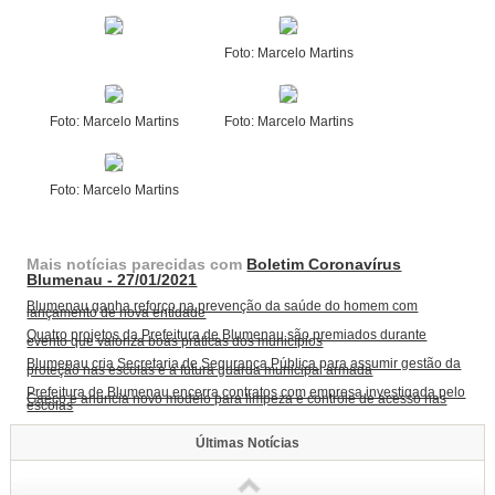
Foto: Marcelo Martins
Foto: Marcelo Martins
Foto: Marcelo Martins
Foto: Marcelo Martins
Mais notícias parecidas com
Boletim Coronavírus
Blumenau - 27/01/2021
Blumenau ganha reforço na prevenção da saúde do homem com
lançamento de nova entidade
Quatro projetos da Prefeitura de Blumenau são premiados durante
evento que valoriza boas práticas dos municípios
Blumenau cria Secretaria de Segurança Pública para assumir gestão da
proteção nas escolas e a futura guarda municipal armada
Prefeitura de Blumenau encerra contratos com empresa investigada pelo
Gaeco e anuncia novo modelo para limpeza e controle de acesso nas
escolas
Últimas Notícias