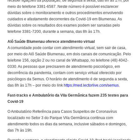
receber ligações da população, de segunda a sexta, das 8h às 17h, por
meio do telefone 3381-6587. Neste número é possível esclarecer
dúvidas sobre o monitoramento e outros procedimentos envolvendo
cuidados e afastamento decorrentes da Covid-19 em Blumenau. As
dúvidas sobre os resultados dos exames podem ser sanadas pelo
telefone 3381-7200, durante a semana, das 8h às 17h.
Alô Saúde Blumenau oferece atendimento virtual
A comunidade pode contar com atendimento virtual, sem sair de casa,
por meio do Alô Saúde Blumenau, em dois canais de comunicação. Pelo
telefone 156, opção 2 ou no canal de Whatsapp, no telefone (48) 4042-
0330. As pessoas que precisarem de atendimento psicológico, em
decorrência da pandemia, contam com serviço virtual oferecido por
psicólogos da Semus. O horário de atendimento é de segunda a sexta,
das 8h às 17h – por meio do link
https://med.lectorlive.com/semus
.
Fast-tracks e Ambulatório da Vila Germânica fazem 235 testes para
Covid-19
O Ambulatório Referência para Casos Suspeitos de Coronavírus
localizado no Setor 3 do Parque Vila Germânica continua com
atendimento todos os dias da semana, inclusive sábados e domingos,
das 7h às 19h.