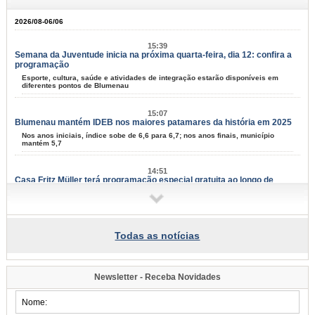
2026/08-06/06
15:39
Semana da Juventude inicia na próxima quarta-feira, dia 12: confira a
programação
Esporte, cultura, saúde e atividades de integração estarão disponíveis em
diferentes pontos de Blumenau
15:07
Blumenau mantém IDEB nos maiores patamares da história em 2025
Nos anos iniciais, índice sobe de 6,6 para 6,7; nos anos finais, município
mantém 5,7
14:51
Casa Fritz Müller terá programação especial gratuita ao longo de
agosto
Atividades aos sábados reúnem ciência, cultura, natureza e criatividade para
todas as idades
Todas as notícias
14:08
Blumenau tem 67 projetos culturais aprovados em editais da Lei Aldir
Blanc
Resultado final foi divulgado nesta quinta-feira, dia 6; serão distribuídos mais
Newsletter - Receba Novidades
de R$ 1,3 milhão ao setor cultural
13:47