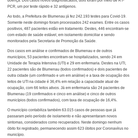
doença. Dos casos novos diagnosticados, dois foram por meio de RT-
PCR, um por teste rápido e 32 antígenos.
Ao todo, a Prefeitura de Blumenau já fez 242.193 testes para Covid-19.
Somente neste domingo foram processados 242 exames. Entre os casos
positivos, 487 pacientes estão em tratamento. Destes, 446 encontram-se
com estado de saúde estável, em isolamento domiciliar e sendo
monitorados pela Secretaria de Promoção da Saúde.
Dos casos em análise e confirmados de Blumenau e de outros
municípios, 53 pacientes encontram-se hospitalizados, sendo 24 em
Unidade de Terapia Intensiva (UTI) e 29 em enfermaria. Destes na UTI,
22 pacientes são de Blumenau (todos confirmados) e dois pacientes de
outra cidade (um confirmado e um em análise) e a taxa de ocupação dos
leitos de UTI na cidade é 36,4% em relação a capacidade atual de
ocupação, com 66 leitos ativos. Já em enfermaria são 24 pacientes de
Blumenau (19 confirmados e cinco em análise) e cinco de outros
municípios (todos confirmados), com taxa de ocupação de 16,4%.
O município contabiliza também 63.015 casos de pessoas que já
passaram pelo período de isolamento e não apresentaram novos
sintomas, considerados como recuperados. Neste domingo nenhum
óbito foi registrado, permanecendo assim 623 óbitos por Coronavírus no
município.