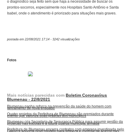
o diagnóstico seja feito sem que haja a necessidade de buscar os
prontos-socorros, especialmente nos Hospitais Santo Antônio e Santa
Isabel, onde o atendimento é priorizado para situações mais graves.
postada em 22/08/2021 17:14 - 3242 visualizações
Fotos
Mais notícias parecidas com
Boletim Coronavírus
Blumenau - 22/8/2021
Blumenau ganha reforço na prevenção da saúde do homem com
lançamento de nova entidade
Quatro projetos da Prefeitura de Blumenau são premiados durante
evento que valoriza boas práticas dos municípios
Blumenau cria Secretaria de Segurança Pública para assumir gestão da
proteção nas escolas e a futura guarda municipal armada
Prefeitura de Blumenau encerra contratos com empresa investigada pelo
Gaeco e anuncia novo modelo para limpeza e controle de acesso nas