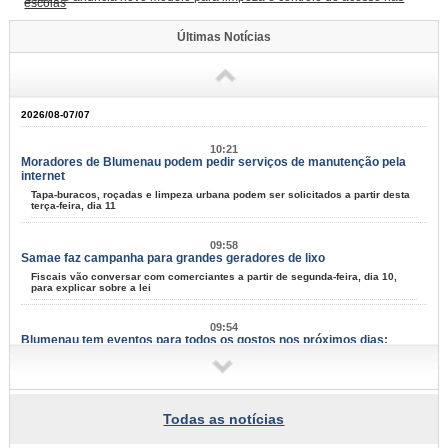
escolas
Últimas Notícias
2026/08-07/07
10:21
Moradores de Blumenau podem pedir serviços de manutenção pela
internet
Tapa-buracos, roçadas e limpeza urbana podem ser solicitados a partir desta
terça-feira, dia 11
09:58
Samae faz campanha para grandes geradores de lixo
Fiscais vão conversar com comerciantes a partir de segunda-feira, dia 10,
para explicar sobre a lei
09:54
Blumenau tem eventos para todos os gostos nos próximos dias;
confira
Música, arte e cultura marcam mais um fim de semana na cidade
07:34
Todas as notícias
Famílias do Loteamento Arnold Zickuhr recebem regularização dos
imóveis após 23 anos