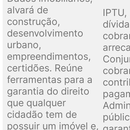
alvará de
IPTU, 
construção,
dívida
desenvolvimento
cobra
urbano,
arrec
empreendimentos,
Conju
certidões. Reúne
cobra
ferramentas para a
contri
garantia do direito
paga
que qualquer
Admin
cidadão tem de
públi
possuir um imóvel e,
garant