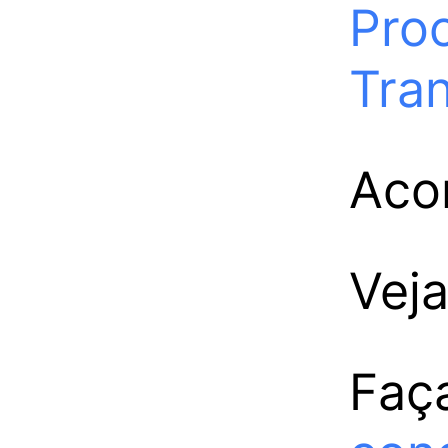
Pro
Tra
Aco
Veja
Faç