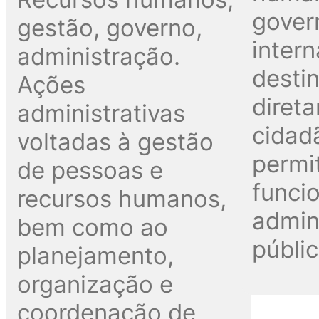
gover
gestão, governo,
inter
administração.
desti
Ações
diret
administrativas
cidad
voltadas à gestão
permi
de pessoas e
funci
recursos humanos,
admin
bem como ao
públic
planejamento,
organização e
coordenação de