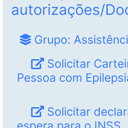
riscos à saúde, por meio d
autorizações/D
Grupo: Assistênci
Solicitar Carte
Pessoa com Epilepsi
Solicitar decla
espera para o INSS