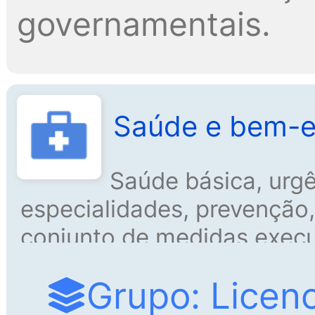
governamentais.
Saúde e bem-e
Saúde básica, urg
especialidades, prevenção, 
conjunto de medidas execu
garantir o bem-estar físico
Grupo: Licen
Prevenção, controle e ate