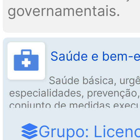
governamentais.
Saúde e bem-e
Saúde básica, urg
especialidades, prevenção, 
conjunto de medidas execu
garantir o bem-estar físico
Grupo: Licen
Prevenção, controle e ate