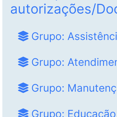
riscos à saúde, por meio d
autorizações/D
Grupo: Assistênci
Grupo: Atendime
Grupo: Manutenç
Grupo: Educação