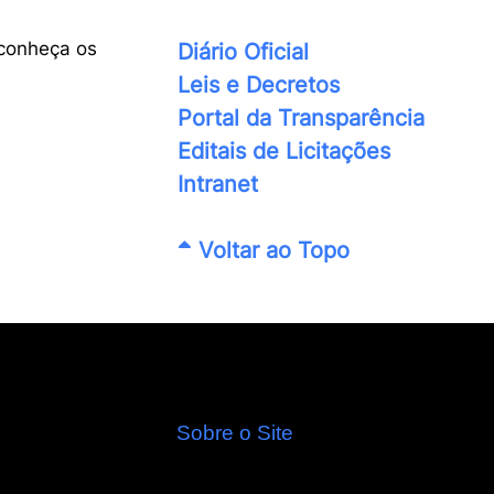
conheça os
Diário Oficial
Leis e Decretos
Portal da Transparência
Editais de Licitações
Intranet
Voltar ao Topo
Sobre o Site