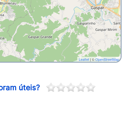
Leaflet
| ©
OpenStreetMap
oram úteis?