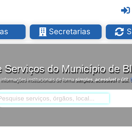
as
Secretarias
S
e Serviços do Município de 
 informações institucionais de forma
simples
,
acessível
e
útil
.