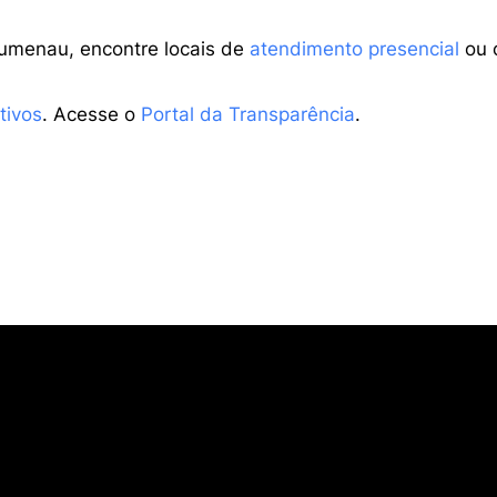
lumenau, encontre locais de
atendimento presencial
ou 
tivos
. Acesse o
Portal da Transparência
.