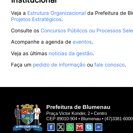
Veja a
Estrutura Organizacional
da Prefeitura de B
Projetos Estratégicos
.
Consulte os
Concursos Públicos ou Processos Sele
Acompanhe a agenda de
eventos
.
Veja as últimas
notícias da gestão
.
Faça um
pedido de informação
ou
fale conosco
.
Prefeitura de Blumenau
Praça Victor Konder, 2 • Centro
CEP 89010-904 • Blumenau • (47)3381-6000