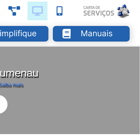
implifique
Manuais
Blumenau
Saiba mais