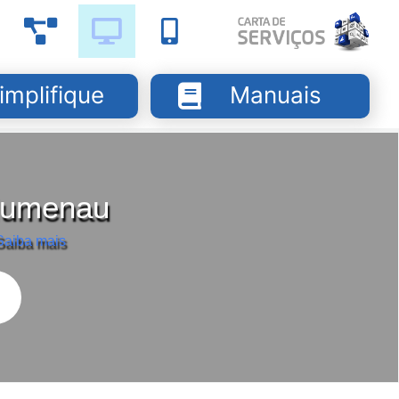
implifique
Manuais
Blumenau
Saiba mais