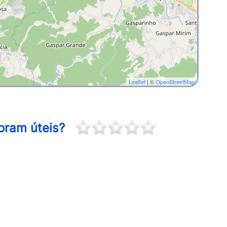
Leaflet
| ©
OpenStreetMap
oram úteis?