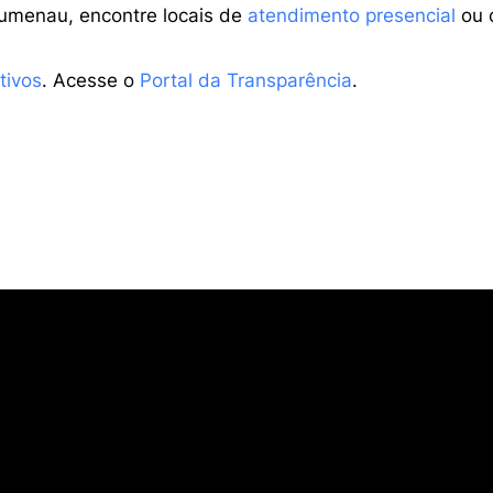
lumenau, encontre locais de
atendimento presencial
ou 
tivos
. Acesse o
Portal da Transparência
.