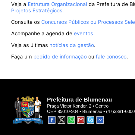
Veja a
Estrutura Organizacional
da Prefeitura de B
Projetos Estratégicos
.
Consulte os
Concursos Públicos ou Processos Sele
Acompanhe a agenda de
eventos
.
Veja as últimas
notícias da gestão
.
Faça um
pedido de informação
ou
fale conosco
.
Prefeitura de Blumenau
Praça Victor Konder, 2 • Centro
CEP 89010-904 • Blumenau • (47)3381-6000