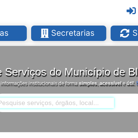
as
Secretarias
S
e Serviços do Município de 
 informações institucionais de forma
simples
,
acessível
e
útil
.