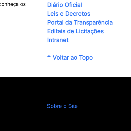
conheça os
Diário Oficial
Leis e Decretos
Portal da Transparência
Editais de Licitações
Intranet
Voltar ao Topo
Sobre o Site