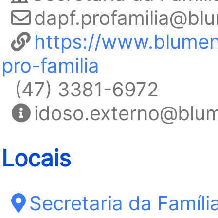
dapf.profamilia@bl
https://www.blumen
pro-familia
(47) 3381-6972
idoso.externo@blum
Locais
Secretaria da Famíl