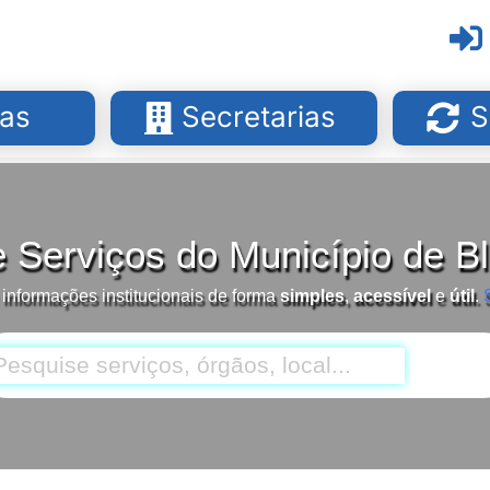
as
Secretarias
S
e Serviços do Município de 
 informações institucionais de forma
simples
,
acessível
e
útil
.