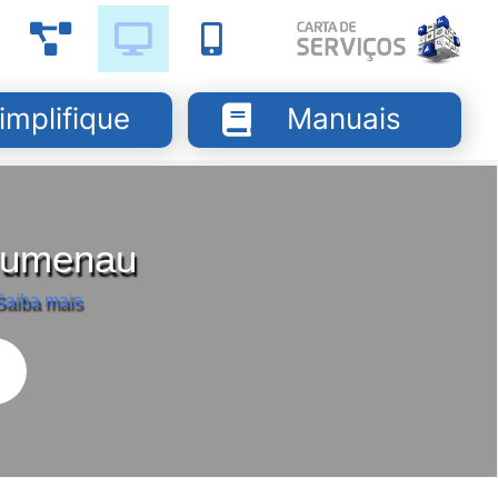
implifique
Manuais
Blumenau
Saiba mais