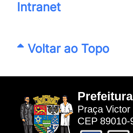
Intranet
Voltar ao Topo
Prefeitur
Praça Victor
CEP 89010-9