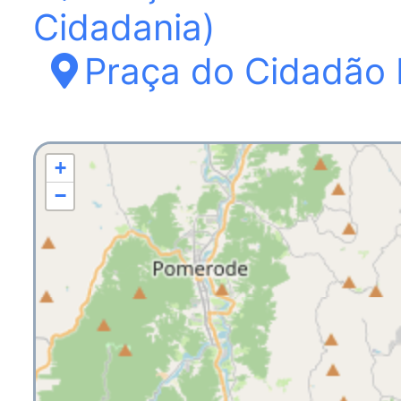
Cidadania)
Praça do Cidadão 
+
−