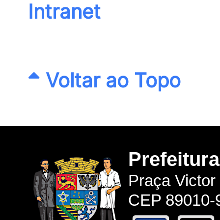
Intranet
Voltar ao Topo
Prefeitur
Praça Victor
CEP 89010-9