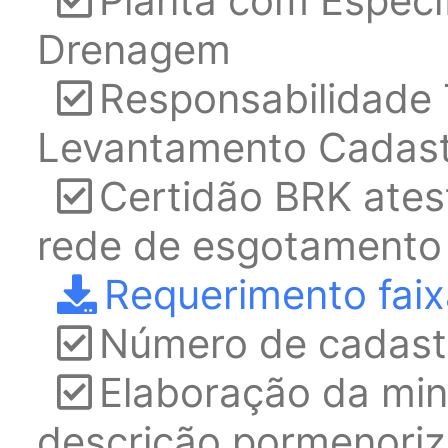
Planta com Especi
Drenagem
Responsabilidade
Levantamento Cadast
Certidão BRK ate
rede de esgotamento s
Requerimento faixa
Número de cadast
Elaboração da min
descrição pormenoriz