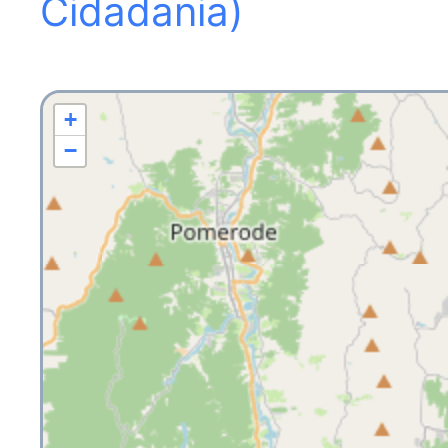
Cidadania)
+
−