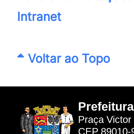
Intranet
Voltar ao Topo
Prefeitur
Praça Victor
CEP 89010-9