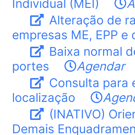
Individual (MEI)
A
Alteração de ra
empresas ME, EPP e 
Baixa normal d
portes
Agendar
Consulta para e
localização
Agen
(INATIVO) Orien
Demais Enquadramen