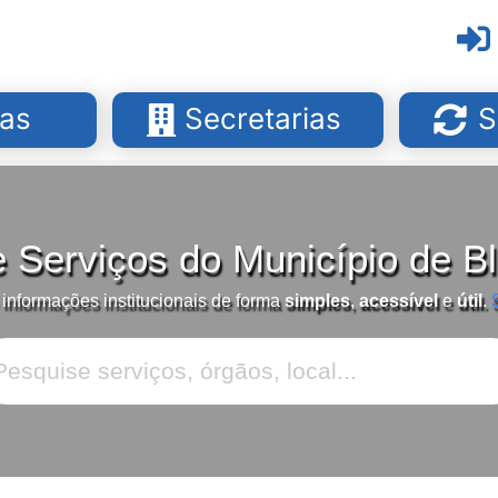
as
Secretarias
S
e Serviços do Município de 
 informações institucionais de forma
simples
,
acessível
e
útil
.