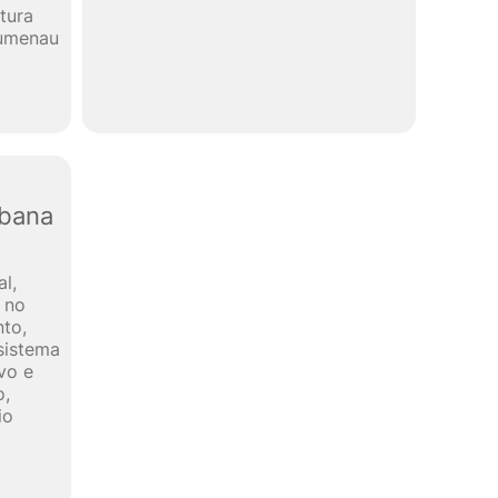
tura
lumenau
rbana
al,
o no
nto,
sistema
ivo e
o,
io