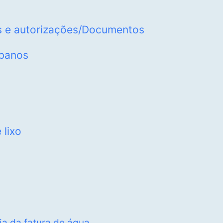
s e autorizações/Documentos
rbanos
 lixo
ia da fatura de água