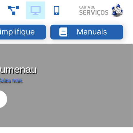
implifique
Manuais
Blumenau
Saiba mais