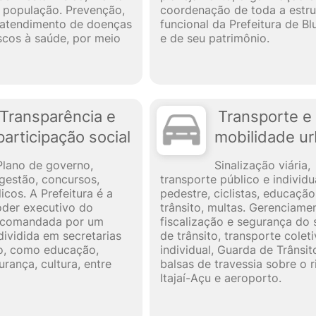
a população. Prevenção,
coordenação de toda a estru
 atendimento de doenças
funcional da Prefeitura de B
iscos à saúde, por meio
e de seu patrimônio.
Transparência e
Transporte e
participação social
mobilidade u
Plano de governo,
Sinalização viária,
 gestão, concursos,
transporte público e individu
icos. A Prefeitura é a
pedestre, ciclistas, educaçã
der executivo do
trânsito, multas. Gerenciame
, comandada por um
fiscalização e segurança do 
dividida em secretarias
de trânsito, transporte colet
o, como educação,
individual, Guarda de Trânsit
rança, cultura, entre
balsas de travessia sobre o r
Itajaí-Açu e aeroporto.